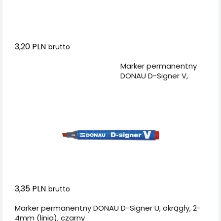
3,20 PLN
brutto
Dodaj do koszyka
Marker permanentny
DONAU D-Signer V,
ścięty, 1-4mm (linia),
czerwony
3,35 PLN
brutto
Marker permanentny DONAU D-Signer U, okrągły, 2-
4mm (linia), czarny