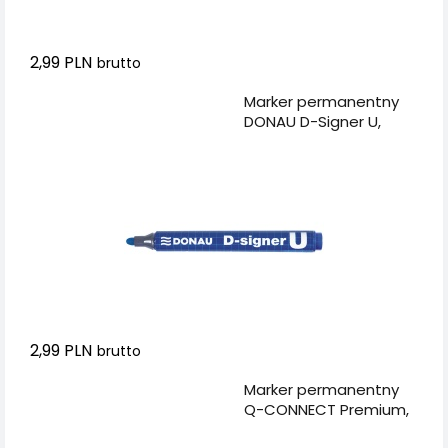
2,99 PLN
brutto
Dodaj do koszyka
Marker permanentny
DONAU D-Signer U,
okrągły, 2-4mm (linia),
niebieski
2,99 PLN
brutto
Dodaj do koszyka
Marker permanentny
Q-CONNECT Premium,
gum. rękojeść, okrągły,