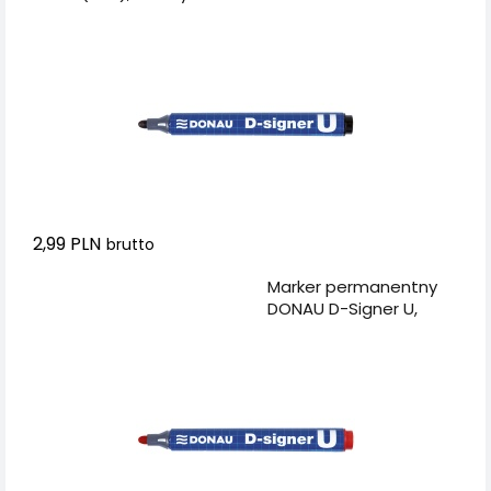
2,99 PLN
brutto
Dodaj do koszyka
Marker permanentny
DONAU D-Signer U,
okrągły, 2-4mm (linia),
czerwony