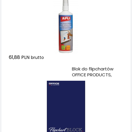
61,88 PLN
brutto
Dodaj do koszyka
Blok do flipchartów
OFFICE PRODUCTS,
gładki, 65x100cm, 50
kart., biały