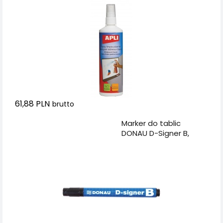
61,88 PLN
brutto
Dodaj do koszyka
Marker do tablic
DONAU D-Signer B,
okrągły, 2-4mm (linia),
czarny