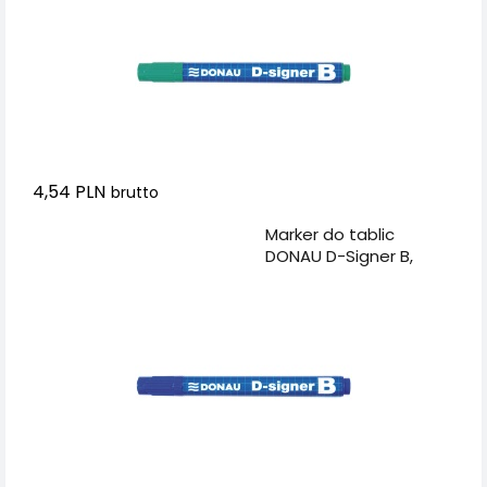
4,54 PLN
brutto
Dodaj do koszyka
Marker do tablic
DONAU D-Signer B,
okrągły, 2-4mm (linia),
niebieski