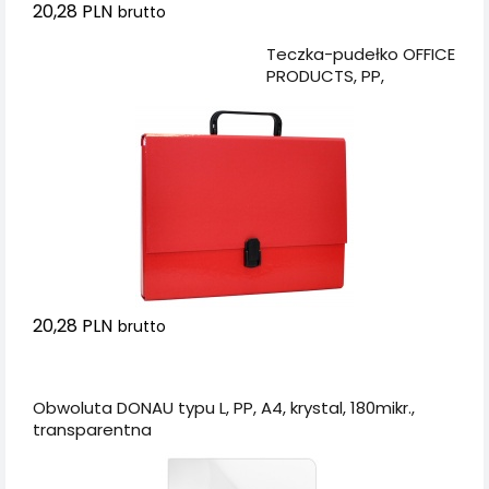
20,28 PLN
brutto
Dodaj do koszyka
Teczka-pudełko OFFICE
PRODUCTS, PP,
A4/5cm, z rączką i
zamkiem, czerwona
20,28 PLN
brutto
Dodaj do koszyka
Obwoluta DONAU typu L, PP, A4, krystal, 180mikr.,
transparentna