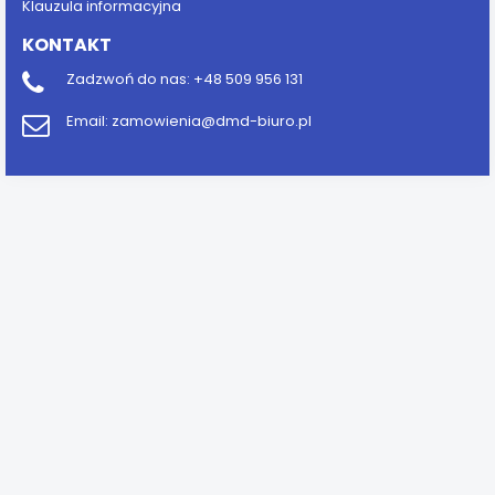
Klauzula informacyjna
KONTAKT
Zadzwoń do nas:
+48 509 956 131
Email:
zamowienia@dmd-biuro.pl