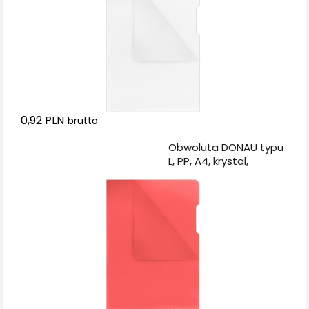
0,92 PLN
brutto
Dodaj do koszyka
Obwoluta DONAU typu
L, PP, A4, krystal,
180mikr., czerwona