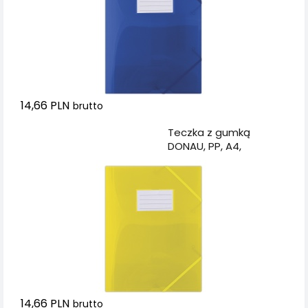
14,66 PLN
brutto
Dodaj do koszyka
Teczka z gumką
DONAU, PP, A4,
480mikr., 3-skrz.,
półtransparentna
żółta
14,66 PLN
brutto