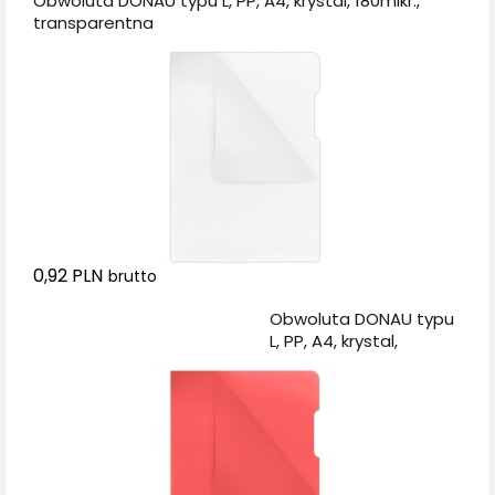
Obwoluta DONAU typu L, PP, A4, krystal, 180mikr.,
transparentna
0,92 PLN
brutto
Dodaj do koszyka
Obwoluta DONAU typu
L, PP, A4, krystal,
180mikr., czerwona