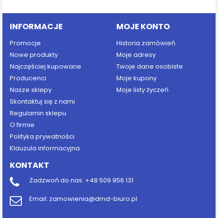
Dodaj do koszyka
INFORMACJE
MOJE KONTO
Promocje
Historia zamówień
Nowe produkty
Moje adresy
Najczęściej kupowane
Twoje dane osobiste
Producenci
Moje kupony
Nasze sklepy
Moje listy życzeń
Skontaktuj się z nami
Regulamin sklepu
O firmie
Polityka prywatności
Klauzula informacyjna
KONTAKT
Zadzwoń do nas:
+48 509 956 131
Email:
zamowienia@dmd-biuro.pl