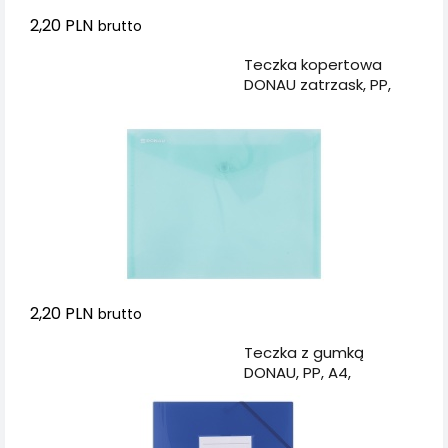
2,20 PLN
brutto
Dodaj do koszyka
Teczka kopertowa
DONAU zatrzask, PP,
C5, 180mikr., zielona
2,20 PLN
brutto
Dodaj do koszyka
Teczka z gumką
DONAU, PP, A4,
480mikr., 3-skrz.,
półtransparentna
niebieska