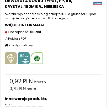
OBWOLUTA DONAU TYPU L, PP, A4,
KRYSTAL, 180MIKR., NIEBIESKA
twarda, wykonana z ekologicznej folii PP o grubości 180μm;
rozcięcie na górze oraz wzdłuż brzegu; z ...
WIĘCEJ INFORMACJI
Dostępność:
60 dni
Pobierz PDF
Koszty dostawy
0,92 PLN
brutto
0,75 PLN
netto
Inne wersje produktu
kolor