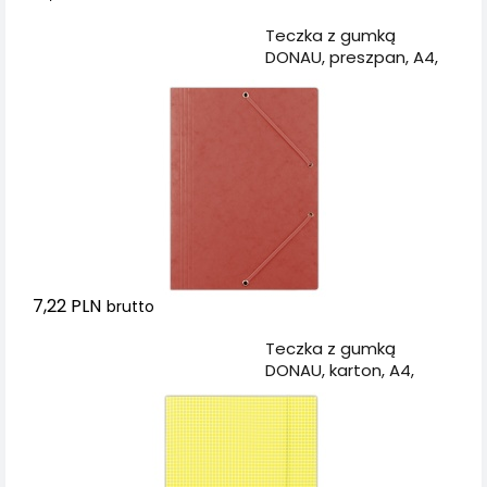
Dodaj do koszyka
Teczka z gumką
DONAU, preszpan, A4,
390gsm, 3-skrz.,
czerwona
7,22 PLN
brutto
Dodaj do koszyka
Teczka z gumką
DONAU, karton, A4,
400gsm, 3-skrz., żółta
w kratę