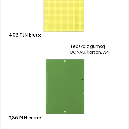
4,08 PLN
brutto
Dodaj do koszyka
Teczka z gumką
DONAU, karton, A4,
400gsm, 3-skrz.,
zielona
3,86 PLN
brutto