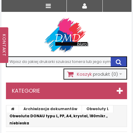
Koszyk
produkt
(0)
KATEGORIE
Archiwizacja dokumentów
Obwoluty L
Obwoluta DONAU typu L, PP, A4, krystal, 180mikr.,
niebieska