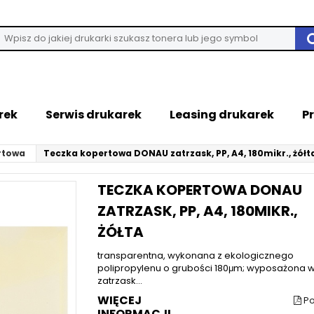
rek
Serwis drukarek
Leasing drukarek
P
rtowa
Teczka kopertowa DONAU zatrzask, PP, A4, 180mikr., żółt
TECZKA KOPERTOWA DONAU
ZATRZASK, PP, A4, 180MIKR.,
ŻÓŁTA
transparentna, wykonana z ekologicznego
polipropylenu o grubości 180μm; wyposażona w
zatrzask...
WIĘCEJ
Po
INFORMACJI