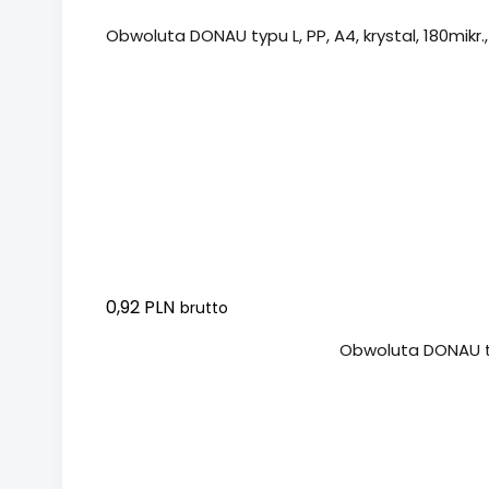
Obwoluta DONAU typu L, PP, A4, krystal, 180mikr
0,92 PLN
brutto
Dodaj do koszyka
Obwoluta DONAU typ