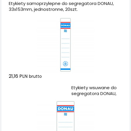
Etykiety samoprzylepne do segregatora DONAU,
33x153mm, jednostronne, 20szt.
21,16 PLN
brutto
Dodaj do koszyka
Etykiety wsuwane do
segregatora DONAU,
48x153mm,
dwustronne, 20szt.