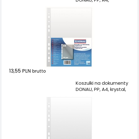
groszkowe, 50mikr.,
100szt.
13,55 PLN
brutto
Dodaj do koszyka
Koszulki na dokumenty
DONAU, PP, A4, krystal,
50mikr., 100szt.