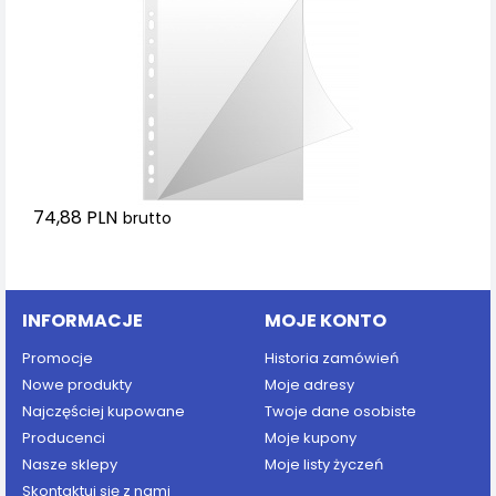
74,88 PLN
brutto
Dodaj do koszyka
INFORMACJE
MOJE KONTO
Promocje
Historia zamówień
Nowe produkty
Moje adresy
Najczęściej kupowane
Twoje dane osobiste
Producenci
Moje kupony
Nasze sklepy
Moje listy życzeń
Skontaktuj się z nami