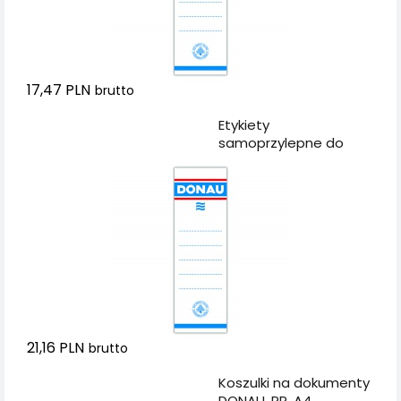
17,47 PLN
brutto
Dodaj do koszyka
Etykiety
samoprzylepne do
segregatora DONAU,
54x153mm,
jednostronne, 20szt.
21,16 PLN
brutto
Dodaj do koszyka
Koszulki na dokumenty
DONAU, PP, A4,