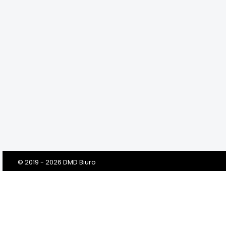
© 2019 - 2026 DMD Biuro
Szanowni Klienci! Drodzy Państwo!
Dbamy o Twoją prywatność!
Zanim klikniesz „Przejdź do serwisu”, prosimy o przeczytanie tej