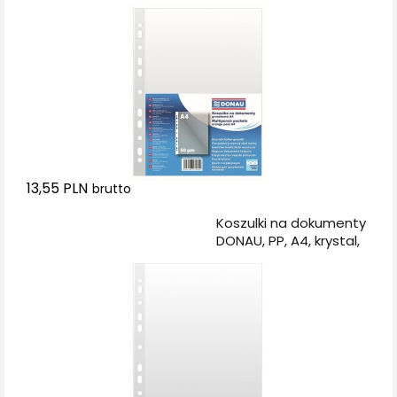
groszkowe, 50mikr.,
100szt.
13,55 PLN
brutto
Dodaj do koszyka
Koszulki na dokumenty
DONAU, PP, A4, krystal,
50mikr., 100szt.