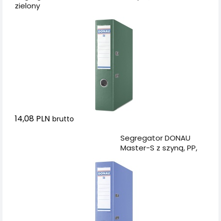
zielony
14,08 PLN
brutto
Dodaj do koszyka
Segregator DONAU
Master-S z szyną, PP,
A4/75mm, niebieski