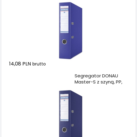
ciemnoniebieski
14,08 PLN
brutto
Dodaj do koszyka
Segregator DONAU
Master-S z szyną, PP,
A4/75mm, granatowy