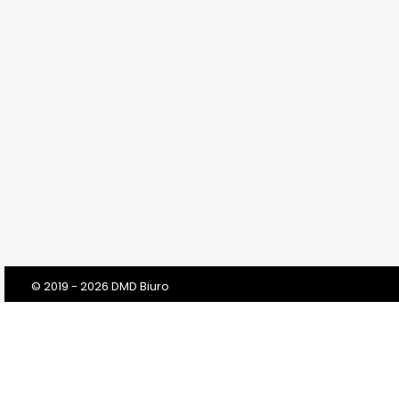
© 2019 - 2026 DMD Biuro
Szanowni Klienci! Drodzy Państwo!
Dbamy o Twoją prywatność!
Zanim klikniesz „Przejdź do serwisu”, prosimy o przeczytanie tej