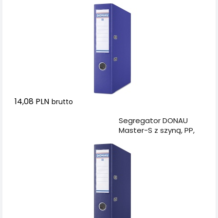
ciemnoniebieski
14,08 PLN
brutto
Dodaj do koszyka
Segregator DONAU
Master-S z szyną, PP,
A4/75mm, granatowy