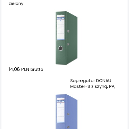
zielony
14,08 PLN
brutto
Dodaj do koszyka
Segregator DONAU
Master-S z szyną, PP,
A4/75mm, niebieski