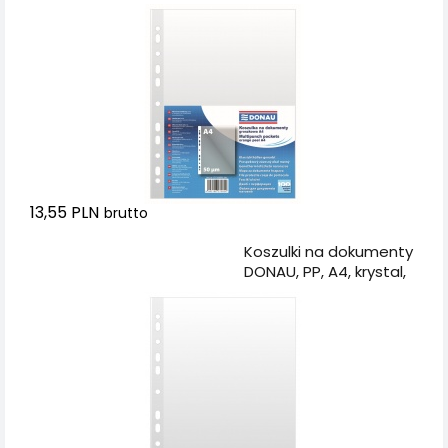
groszkowe, 50mikr.,
100szt.
13,55 PLN
brutto
Dodaj do koszyka
Koszulki na dokumenty
DONAU, PP, A4, krystal,
50mikr., 100szt.