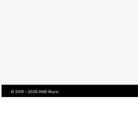
© 2019 - 2026 DMD Biuro
Szanowni Klienci! Drodzy Państwo!
Dbamy o Twoją prywatność!
Zanim klikniesz „Przejdź do serwisu”, prosimy o przeczytanie tej
informacji. Prosimy w niej o Twoją dobrowolną zgodę na
przetwarzanie Twoich danych osobowych przez nas i naszych