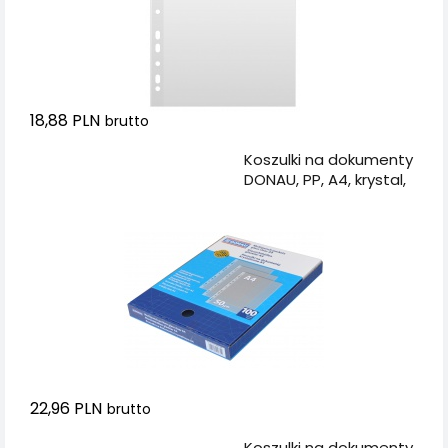
18,88 PLN
brutto
Dodaj do koszyka
Koszulki na dokumenty
DONAU, PP, A4, krystal,
50mikr., 100szt., w
pudełku
22,96 PLN
brutto
Dodaj do koszyka
Koszulki na dokumenty