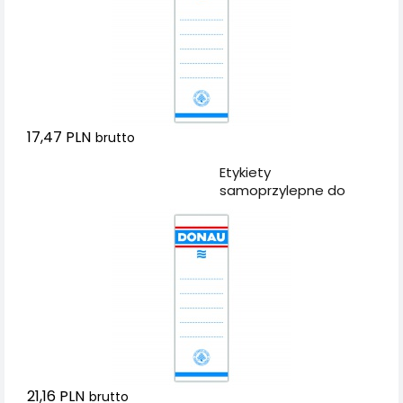
17,47 PLN
brutto
Dodaj do koszyka
Etykiety
samoprzylepne do
segregatora DONAU,
54x153mm,
jednostronne, 20szt.
21,16 PLN
brutto