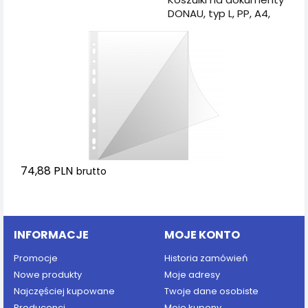
DONAU, typ L, PP, A4,
krystal, 150mikr., 50szt.
74,88 PLN
brutto
Dodaj do koszyka
INFORMACJE
MOJE KONTO
Promocje
Historia zamówień
Nowe produkty
Moje adresy
Najczęściej kupowane
Twoje dane osobiste
Producenci
Moje kupony