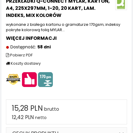
PRZEKŁADKI Q-CONNECT MYLAR, KARTON,
A4, 225X297MM, 1-20, 20 KART, LAM.
INDEKS, MIX KOLORÓW
wykonane z białego kartonu o gramaturze 170gsm; indeksy
pokryte kolorową folią MYLAR...
WIĘCEJ INFORMACJI
Dostępność:
58 dni
Pobierz PDF
Koszty dostawy
15,28 PLN
brutto
12,42 PLN
netto