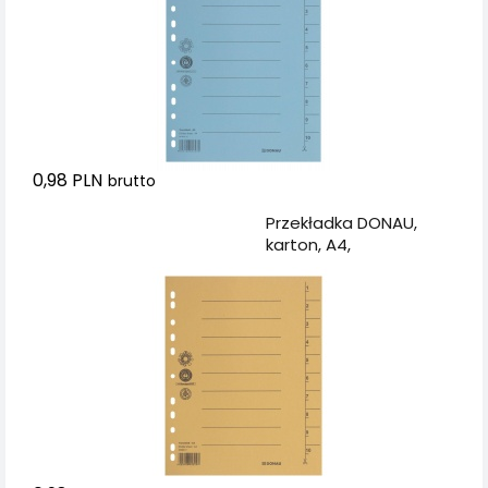
0,98 PLN
brutto
Dodaj do koszyka
Przekładka DONAU,
karton, A4,
235x300mm, 1-10, 1
karta, żółta