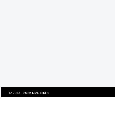
© 2019 - 2026 DMD Biuro
Szanowni Klienci! Drodzy Państwo!
Dbamy o Twoją prywatność!