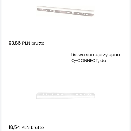
93,86 PLN
brutto
Dodaj do koszyka
Listwa samoprzylepna
Q-CONNECT, do
archiwizacji, A4,
295mm, 10szt.,
transpatrentna
18,54 PLN
brutto