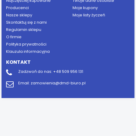
Najczęściej kupowane
Twoje dane osobiste
Producenci
Moje kupony
Nasze sklepy
Moje listy życzeń
Skontaktuj się z nami
Regulamin sklepu
O firmie
Polityka prywatności
Klauzula informacyjna
KONTAKT
Zadzwoń do nas:
+48 509 956 131
Email:
zamowienia@dmd-biuro.pl