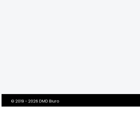
© 2019 - 2026 DMD Biuro
Szanowni Klienci! Drodzy Państwo!
Dbamy o Twoją prywatność!
Zanim klikniesz „Przejdź do serwisu”, prosimy o przeczytanie tej