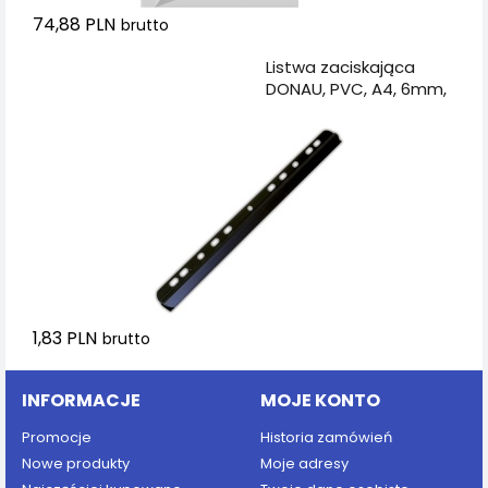
74,88 PLN
brutto
Dodaj do koszyka
Listwa zaciskająca
DONAU, PVC, A4, 6mm,
do 60 kartek, z
europerforacją, czarna
1,83 PLN
brutto
INFORMACJE
MOJE KONTO
Promocje
Historia zamówień
Nowe produkty
Moje adresy