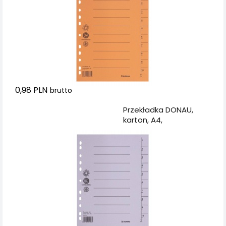
0,98 PLN
brutto
Dodaj do koszyka
Przekładka DONAU,
karton, A4,
235x300mm, 1-10, 1
karta, szara