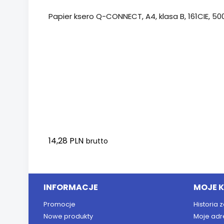
Papier ksero Q-CONNECT, A4, klasa B, 161CIE, 500
14,28 PLN
brutto
Dodaj do koszyka
INFORMACJE
MOJE 
Promocje
Historia
Nowe produkty
Moje adr