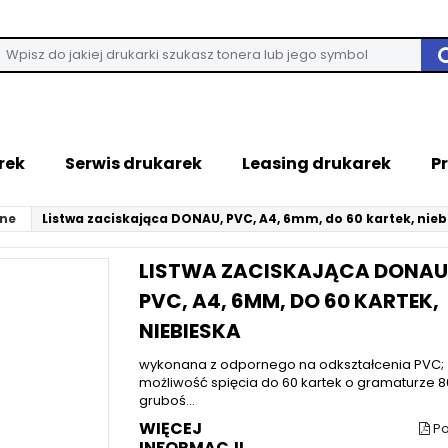
rek
Serwis drukarek
Leasing drukarek
P
ane
Listwa zaciskająca DONAU, PVC, A4, 6mm, do 60 kartek, nieb
LISTWA ZACISKAJĄCA DONAU
PVC, A4, 6MM, DO 60 KARTEK,
NIEBIESKA
wykonana z odpornego na odkształcenia PVC;
możliwość spięcia do 60 kartek o gramaturze 
gruboś...
WIĘCEJ
Po
INFORMACJI