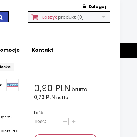
Zaloguj
Koszyk
produkt
(0)
romocje
Kontakt
ieska
,
0,90 PLN
brutto
0,73 PLN
netto
Ilość
80gsm;
bierz PDF