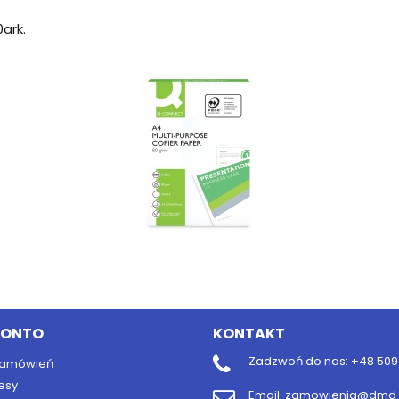
ark.
KONTO
KONTAKT
Zadzwoń do nas:
+48 509 
 zamówień
esy
Email:
zamowienia@dmd-b