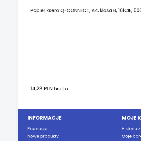
Papier ksero Q-CONNECT, A4, klasa B, 161CIE, 500
14,28 PLN
brutto
Dodaj do koszyka
INFORMACJE
MOJE 
Promocje
Historia
Nowe produkty
Moje adr