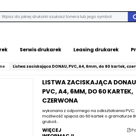
rek
Serwis drukarek
Leasing drukarek
P
ane
Listwa zaciskająca DONAU, PVC, A4, 6mm, do 60 kartek, cze
LISTWA ZACISKAJĄCA DONAU
PVC, A4, 6MM, DO 60 KARTEK,
CZERWONA
wykonana z odpornego na odkształcenia PVC;
możliwość spięcia do 60 kartek o gramaturze 
gruboś...
WIĘCEJ
Po
INFORMACJI