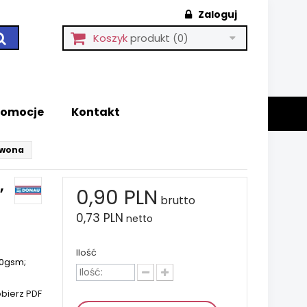
Zaloguj
Koszyk
produkt
(0)
romocje
Kontakt
rwona
,
0,90 PLN
brutto
0,73 PLN
netto
Ilość
80gsm;
bierz PDF