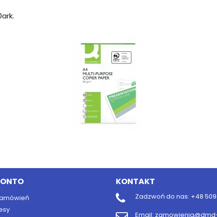
ark.
KONTO
KONTAKT
Zadzwoń do nas:
+48 509 
 zamówień
esy
Email:
zamowienia@dmd-b