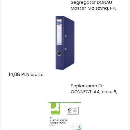
Dodaj do koszyka
Segregator DONAU
Master-S z szyną, PP,
A4/50mm, granatowy
14,08 PLN
brutto
Dodaj do koszyka
Papier ksero Q-
CONNECT, A4, klasa B,
161CIE, 500ark.