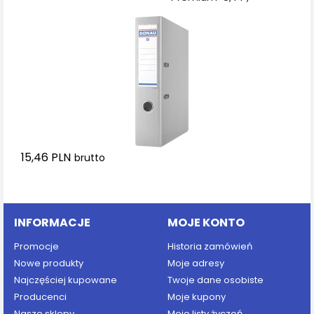
A4/75mm, szary
15,46 PLN
brutto
Dodaj do koszyka
INFORMACJE
MOJE KONTO
Promocje
Historia zamówień
Nowe produkty
Moje adresy
Najczęściej kupowane
Twoje dane osobiste
Producenci
Moje kupony
Nasze sklepy
Moje listy życzeń