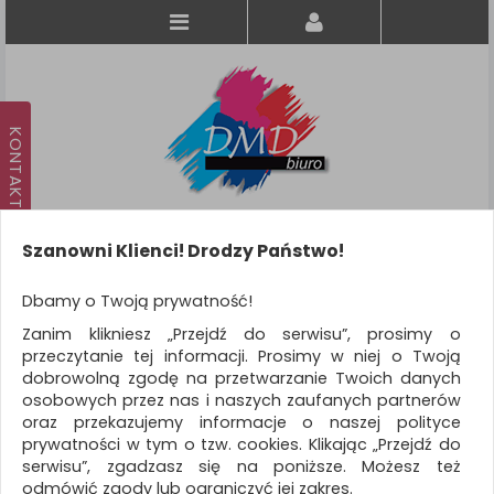
Szanowni Klienci! Drodzy Państwo!
Koszyk
produkt
(0)
Dbamy o Twoją prywatność!
Zanim klikniesz „Przejdź do serwisu”, prosimy o
KATEGORIE
przeczytanie tej informacji. Prosimy w niej o Twoją
dobrowolną zgodę na przetwarzanie Twoich danych
osobowych przez nas i naszych zaufanych partnerów
WSZYSTKIE KATEGORIE
oraz przekazujemy informacje o naszej polityce
prywatności w tym o tzw. cookies. Klikając „Przejdź do
FILTRY
Więcej
serwisu”, zgadzasz się na poniższe. Możesz też
odmówić zgody lub ograniczyć jej zakres.