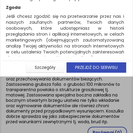
REKLAMA
Zgoda
AKTUALNOŚCI
Jeśli chcesz zgodzić się na przetwarzanie przez nas i
naszych zaufanych partnerów, Twoich danych
osobowych, które udostępniasz w historii
Archiwizacja dokumentów
Koszulki z klapką
przeglądania stron i aplikacji internetowych, w celach
marketingowych (obejmujących zautomatyzowaną
ZNALEZIONYCH PRODUKTÓW: 3
analizę Twojej aktywności na stronach internetowych
w celu ustalenia Twoich potencjalnych zainteresowań
KOSZULKI Z KLAPKĄ
dla dostosowania reklamy i oferty), w tym na
umieszczanie tzw. cookies na Twoich urządzeniach i
Szczegóły
PRZEJDŹ DO SERWISU
ich odczytywanie, kliknij przycisk „Przejdź do serwisu”.
Koszulki z klapką
formatu A4 służąca do archiwizacji
Jeśli nie chcesz wyrazić zgody lub ograniczyć jej
oraz przechowywania dokumentów bieżących.
Zastosowana grubsza folia o grubości 100 mikronów to
zakres, kliknij „Szczegóły”, gdzie znajdziesz wszelkie
transparentna powłoka o strukturze groszkowej tj.
informacje o tym jak to zrobić . Te same informacje
matowej. Zastosowana specjalna boczna zakładka na
znajdziesz także na podstronie z naszą polityką
bocznym otwartym brzegu ułatwia nie tylko wkładanie
prywatności obowiązującą od 25 maja 2018.
oraz wyjmowanie dokumentów ale również chroni
dokumenty przed przypadkowym wysunięciem. Koszulka
W przypadku użytkowników zalogowanych, aby
dobrze sprawdza się jako zabezpieczenie dokumentów
umożliwić prawidłową realizację Umowy z Państwem i
przed warunkami zewnętrznymi tj. woda, brud itp.
związane z tym prawidłowe działanie naszej strony
www, a w szczególności np. wysłanie potwierdzenia
Porównaj (
0
)