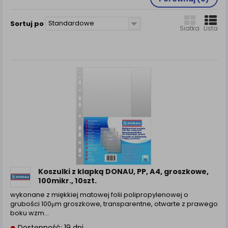
zamówienia na Państwa email lub wyświetlenie
Państwu prawidłowych informacji o promocjach czy
Standardowe
cenach indywidualnych, ważna jest Państwa
Sortuj po
Siatka
Lista
wcześniejsza zgoda której udzieliliście podczas
zakładania konta.
Każda Państwa zgoda jest dobrowolna i można ją w
dowolnym momencie wycofać.
Polityka prywatności (rozwiń)
Klauzula Informacyjna (rozwiń)
Lista Zaufanych Partnerów (rozwiń)
Koszulki z klapką DONAU, PP, A4, groszkowe,
100mikr., 10szt.
wykonane z miękkiej matowej folii polipropylenowej o
grubości 100μm groszkowe, transparentne, otwarte z prawego
boku wzm...
Dostępność: 19 dni