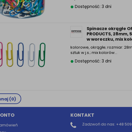
Dostępność: 3 dni
Spinacze okrągłe O
PRODUCTS, 28mm, 50
w woreczku, mix ko
kolorowe, okrągłe; rozmiar: 28
sztuk w j.s.; mix kolorów...
Dostępność: 3 dni
naj (
0
)
KONTO
KONTAKT
Zadzwoń do nas:
+48 509 
 zamówień