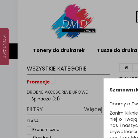
Tonery do drukarek
Tusze do druka
WSZYSTKIE KATEGORIE
ZNALE
Promocje
Szanowni K
DROBNE AKCESORIA BIUROWE
Sortuj p
Spinacze (31)
Dbamy o Tw
FILTRY
Więcej
Zanim klikni
niej o Twoj
KLASA
nas i naszy
Ekonomiczne
prywatności
poniższe. Mo
Standard