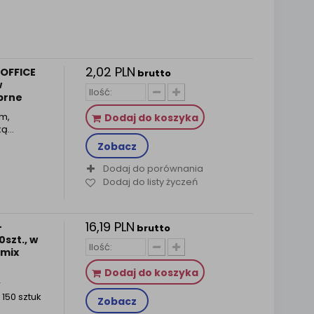
2,02 PLN
OFFICE
brutto
w
ebrne
m,
Dodaj do koszyka
ką…
Zobacz
Dodaj do porównania
Dodaj do listy życzeń
16,19 PLN
-
brutto
szt., w
 mix
Dodaj do koszyka
w
 150 sztuk
Zobacz