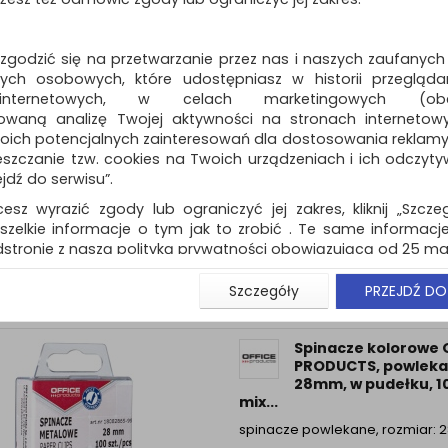
28mm
Dostępność: 3 dni
 zgodzić się na przetwarzanie przez nas i naszych zaufanych
ch osobowych, które udostępniasz w historii przeglądan
 internetowych, w celach marketingowych (obe
owaną analizę Twojej aktywności na stronach internetow
Spinacze metalowe 
oich potencjalnych zainteresowań dla dostosowania reklamy i
PRODUCTS Zebra,
zczanie tzw. cookies na Twoich urządzeniach i ich odczytywan
powlekane, 50mm, 
ejdź do serwisu”.
pudełku, 30szt.,...
cesz wyrazić zgody lub ograniczyć jej zakres, kliknij „Szcze
spinacze powlekane "Zebra", ro
50mm
szelkie informacje o tym jak to zrobić . Te same informacje
stronie z naszą polityką prywatności obowiązującą od 25 maj
Dostępność: 3 dni
u użytkowników zalogowanych, aby umożliwić prawidłową 
Szczegóły
PRZEJDŹ DO
stwem i związane z tym prawidłowe działanie naszej stro
ści np. wysłanie potwierdzenia zamówienia na Państwa
ie Państwu prawidłowych informacji o promocjach c
Spinacze kolorowe 
ch, ważna jest Państwa wcześniejsza zgoda której udzieliliś
PRODUCTS, powleka
onta.
28mm, w pudełku, 10
mix...
wa zgoda jest dobrowolna i można ją w dowolnym momenci
spinacze powlekane, rozmiar:
prywatności (rozwiń)