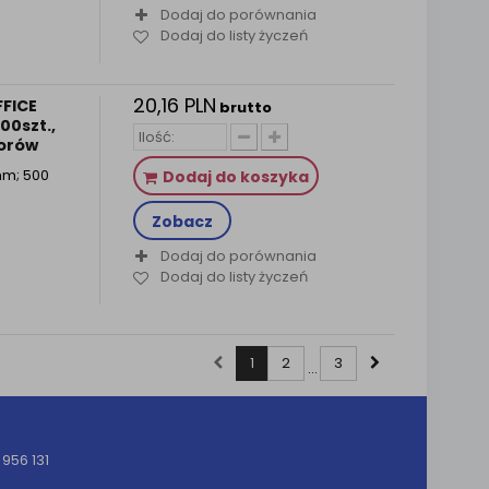
Dodaj do porównania
Dodaj do listy życzeń
20,16 PLN
FFICE
brutto
0szt.,
lorów
mm; 500
Dodaj do koszyka
Zobacz
Dodaj do porównania
Dodaj do listy życzeń
1
2
3
...
956 131