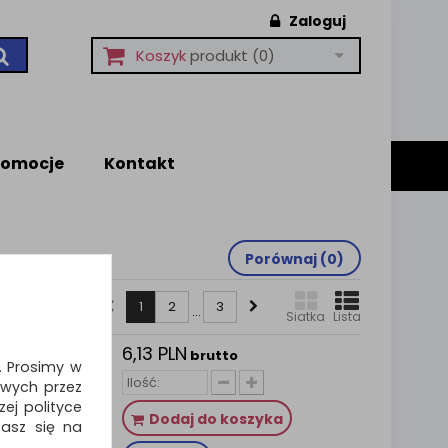
Zaloguj
Koszyk
produkt
(0)
romocje
Kontakt
Porównaj (
0
)
1
2
3
...
Siatka
Lista
6,13 PLN
OFFICE
brutto
i. Prosimy w
wych przez
w
ej polityce
Dodaj do koszyka
zasz się na
zmiar: