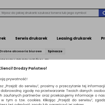
rek
Serwis drukarek
Leasing drukarek
P
Drobne akcesoria biurowe
Spinacze
ZIONYCH PRODUKTÓW: 31
lienci! Drodzy Państwo!
produktów
Pokaż
Standardowe
12
o
oją prywatność!
Spinacze metalowe 
esz „Przejdź do serwisu”, prosimy o przeczytanie tej informacj
PRODUCTS Zebra,
ą dobrowolną zgodę na przetwarzanie Twoich danych osobo
powlekane, 28mm, 
ch zaufanych partnerów oraz przekazujemy informacje o nasz
pudełku, 100szt.,...
 w tym o tzw. cookies. Klikając „Przejdź do serwisu”, zgad
spinacze powlekane "Zebra", ro
żesz też odmówić zgody lub ograniczyć jej zakres.