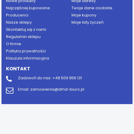
Nowe produkty
Moje adresy
Najczęściej kupowane
Twoje dane osobiste
Producenci
Moje kupony
Nasze sklepy
Moje listy życzeń
Skontaktuj się z nami
Regulamin sklepu
O firmie
Polityka prywatności
Klauzula informacyjna
KONTAKT
Zadzwoń do nas:
+48 509 956 131
Email:
zamowienia@dmd-biuro.pl