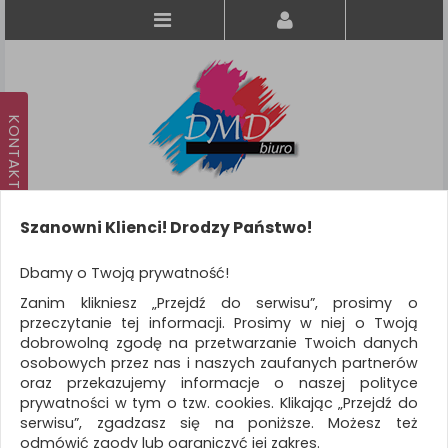
Szanowni Klienci! Drodzy Państwo!
Koszyk
produkt
(0)
Dbamy o Twoją prywatność!
Zanim klikniesz „Przejdź do serwisu”, prosimy o
KATEGORIE
przeczytanie tej informacji. Prosimy w niej o Twoją
dobrowolną zgodę na przetwarzanie Twoich danych
osobowych przez nas i naszych zaufanych partnerów
WSZYSTKIE KATEGORIE
oraz przekazujemy informacje o naszej polityce
prywatności w tym o tzw. cookies. Klikając „Przejdź do
FILTRY
Więcej
serwisu”, zgadzasz się na poniższe. Możesz też
odmówić zgody lub ograniczyć jej zakres.