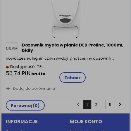
Dozownik mydła w pianie DEB Proline, 1000ml,
biały
nowoczesny, higieniczny i wydajny naścienny dozownik…
Dostępność: TEL.
56,74 PLN
brutto
Zobacz
Dodaj do porównania
1
2
5
Porównaj (
0
)
...
INFORMACJE
MOJE KONTO