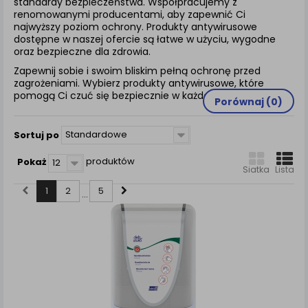
standardy bezpieczeństwa. Współpracujemy z
renomowanymi producentami, aby zapewnić Ci
najwyższy poziom ochrony. Produkty antywirusowe
dostępne w naszej ofercie są łatwe w użyciu, wygodne
oraz bezpieczne dla zdrowia.
Zapewnij sobie i swoim bliskim pełną ochronę przed
zagrożeniami. Wybierz produkty antywirusowe, które
pomogą Ci czuć się bezpiecznie w każdej sytuacji!
Porównaj (
0
)
Standardowe
Sortuj po
produktów
Pokaż
12
Siatka
Lista
1
2
5
...