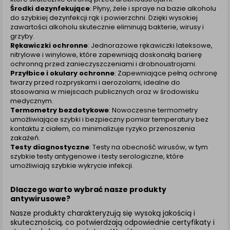
zamówienia na Państwa email lub wyświetlenie
Środki dezynfekujące
: Płyny, żele i spraye na bazie alkoholu
Państwu prawidłowych informacji o promocjach czy
do szybkiej dezynfekcji rąk i powierzchni. Dzięki wysokiej
cenach indywidualnych, ważna jest Państwa
zawartości alkoholu skutecznie eliminują bakterie, wirusy i
wcześniejsza zgoda której udzieliliście podczas
grzyby.
zakładania konta.
Rękawiczki ochronne
: Jednorazowe rękawiczki lateksowe,
nitrylowe i winylowe, które zapewniają doskonałą barierę
Każda Państwa zgoda jest dobrowolna i można ją w
ochronną przed zanieczyszczeniami i drobnoustrojami.
dowolnym momencie wycofać.
Przyłbice i okulary ochronne
: Zapewniające pełną ochronę
twarzy przed rozpryskami i aerozolami, idealne do
Polityka prywatności (rozwiń)
stosowania w miejscach publicznych oraz w środowisku
Klauzula Informacyjna (rozwiń)
medycznym.
Termometry bezdotykowe
: Nowoczesne termometry
Lista Zaufanych Partnerów (rozwiń)
umożliwiające szybki i bezpieczny pomiar temperatury bez
kontaktu z ciałem, co minimalizuje ryzyko przenoszenia
zakażeń.
Testy diagnostyczne
: Testy na obecność wirusów, w tym
szybkie testy antygenowe i testy serologiczne, które
umożliwiają szybkie wykrycie infekcji.
Dlaczego warto wybrać nasze produkty
antywirusowe?
Nasze produkty charakteryzują się wysoką jakością i
skutecznością, co potwierdzają odpowiednie certyfikaty i