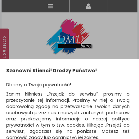
Szanowni Klienci! Drodzy Państwo!
Koszyk
produkt
(0)
Dbamy o Twoją prywatność!
Zanim klikniesz „Przejdź do serwisu”, prosimy o
KATEGORIE
przeczytanie tej informacji. Prosimy w niej o Twoją
dobrowolną zgodę na przetwarzanie Twoich danych
osobowych przez nas i naszych zaufanych partnerów
WSZYSTKIE KATEGORIE
oraz przekazujemy informacje o naszej polityce
prywatności w tym o tzw. cookies. Klikając „Przejdź do
FILTRY
Więcej
serwisu”, zgadzasz się na poniższe. Możesz też
odmówić zgody lub ograniczyć jej zakres.