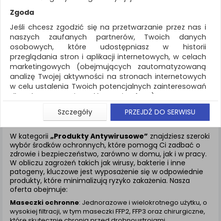
REKLAMA
Zgoda
AKTUALNOŚCI
Jeśli chcesz zgodzić się na przetwarzanie przez nas i
naszych zaufanych partnerów, Twoich danych
osobowych, które udostępniasz w historii
Antywirus
przeglądania stron i aplikacji internetowych, w celach
marketingowych (obejmujących zautomatyzowaną
ZNALEZIONYCH PRODUKTÓW: 57
analizę Twojej aktywności na stronach internetowych
w celu ustalenia Twoich potencjalnych zainteresowań
ANTYWIRUS
dla dostosowania reklamy i oferty), w tym na
umieszczanie tzw. cookies na Twoich urządzeniach i
Szczegóły
PRZEJDŹ DO SERWISU
ich odczytywanie, kliknij przycisk „Przejdź do serwisu”.
Produkty Antywirusowe - Ochrona Twojego Zdrowia
Jeśli nie chcesz wyrazić zgody lub ograniczyć jej
W kategorii
„Produkty Antywirusowe”
znajdziesz szeroki
zakres, kliknij „Szczegóły”, gdzie znajdziesz wszelkie
wybór środków ochronnych, które pomogą Ci zadbać o
informacje o tym jak to zrobić . Te same informacje
zdrowie i bezpieczeństwo, zarówno w domu, jak i w pracy.
znajdziesz także na podstronie z naszą polityką
W obliczu zagrożeń takich jak wirusy, bakterie i inne
prywatności obowiązującą od 25 maja 2018.
patogeny, kluczowe jest wyposażenie się w odpowiednie
produkty, które minimalizują ryzyko zakażenia. Nasza
W przypadku użytkowników zalogowanych, aby
oferta obejmuje:
umożliwić prawidłową realizację Umowy z Państwem i
Maseczki ochronne
: Jednorazowe i wielokrotnego użytku, o
związane z tym prawidłowe działanie naszej strony
wysokiej filtracji, w tym maseczki FFP2, FFP3 oraz chirurgiczne,
www, a w szczególności np. wysłanie potwierdzenia
które skutecznie chronią przed drobnoustrojami.