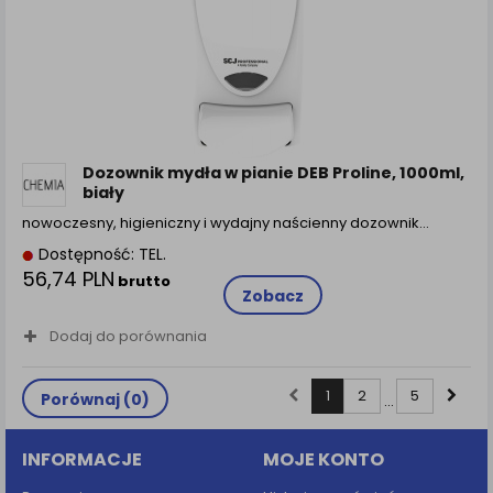
Dozownik mydła w pianie DEB Proline, 1000ml,
biały
nowoczesny, higieniczny i wydajny naścienny dozownik…
Dostępność: TEL.
56,74 PLN
brutto
Zobacz
Dodaj do porównania
1
2
5
Porównaj (
0
)
...
INFORMACJE
MOJE KONTO