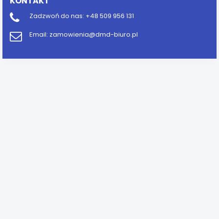
KONTAKT
Zadzwoń do nas:
+48 509 956 131
Email:
zamowienia@dmd-biuro.pl