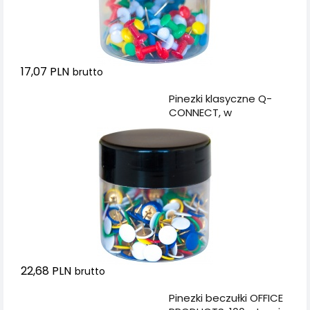
17,07 PLN
brutto
Dodaj do koszyka
Pinezki klasyczne Q-
CONNECT, w
plastikowym słoiku,
300szt., mix kolorów
22,68 PLN
brutto
Dodaj do koszyka
Pinezki beczułki OFFICE