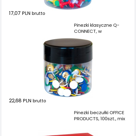
17,07 PLN
brutto
Dodaj do koszyka
Pinezki klasyczne Q-
CONNECT, w
plastikowym słoiku,
300szt., mix kolorów
22,68 PLN
brutto
Dodaj do koszyka
Pinezki beczułki OFFICE
PRODUCTS, 100szt., mix
kolorów