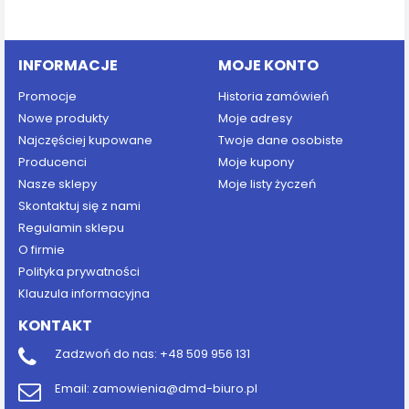
Dodaj do koszyka
INFORMACJE
MOJE KONTO
Promocje
Historia zamówień
Nowe produkty
Moje adresy
Najczęściej kupowane
Twoje dane osobiste
Producenci
Moje kupony
Nasze sklepy
Moje listy życzeń
Skontaktuj się z nami
Regulamin sklepu
O firmie
Polityka prywatności
Klauzula informacyjna
KONTAKT
Zadzwoń do nas:
+48 509 956 131
Email:
zamowienia@dmd-biuro.pl