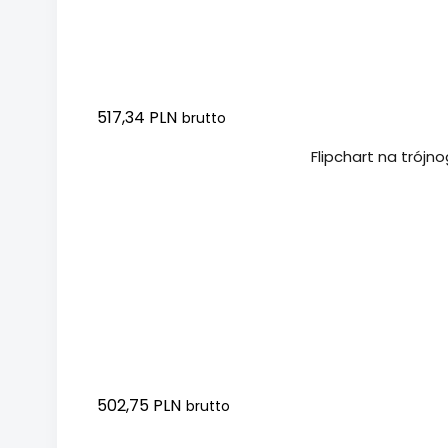
517,34 PLN
brutto
Dodaj do koszyka
Flipchart na trój
502,75 PLN
brutto
Dodaj do koszyka