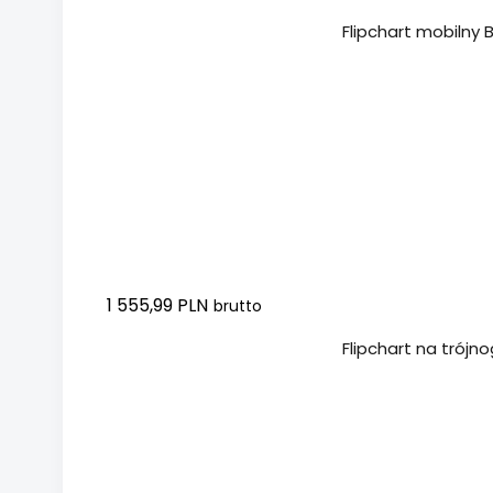
Dodaj do koszyka
Flipchart mobilny 
1 555,99 PLN
brutto
Dodaj do koszyka
Flipchart na trójn