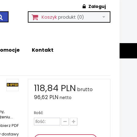
Zaloguj
Koszyk
produkt
(0)
romocje
Kontakt
118,84 PLN
brutto
96,62 PLN
netto
ny,
Ilość
eniu...
bierz PDF
y dostawy