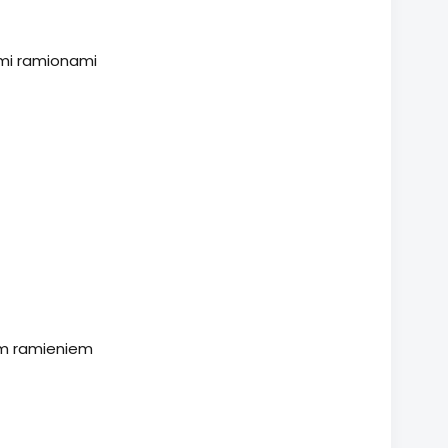
ymi ramionami
nym ramieniem