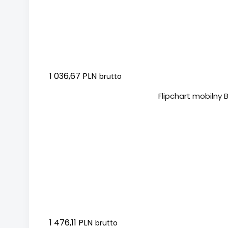
1 036,67 PLN
brutto
Dodaj do koszyka
Flipchart mobilny 
1 476,11 PLN
brutto