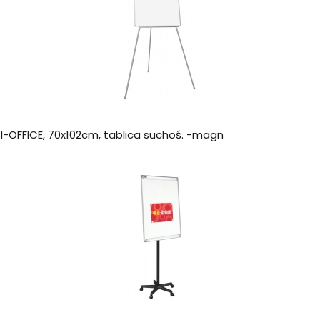
BI-OFFICE, 70x102cm, tablica suchoś. -magn