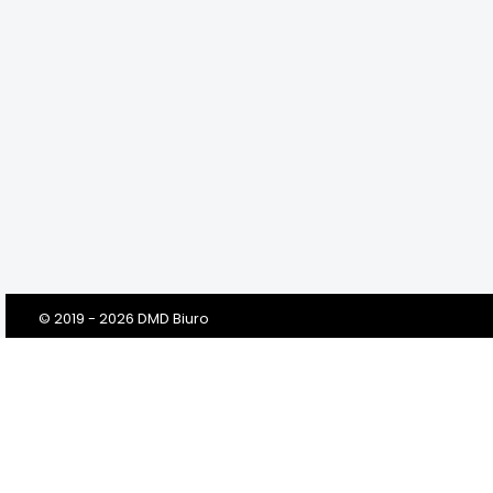
© 2019 - 2026 DMD Biuro
Szanowni Klienci! Drodzy Państwo!
Dbamy o Twoją prywatność!
Zanim klikniesz „Przejdź do serwisu”, prosimy o przeczytanie tej
informacji. Prosimy w niej o Twoją dobrowolną zgodę na
przetwarzanie Twoich danych osobowych przez nas i naszych