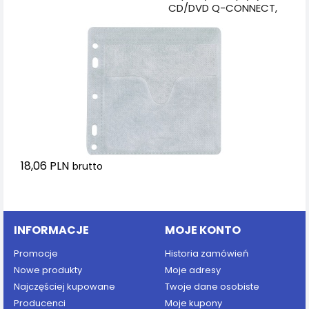
CD/DVD Q-CONNECT,
do wpinania, 40szt.,
białe
18,06 PLN
brutto
Dodaj do koszyka
INFORMACJE
MOJE KONTO
Promocje
Historia zamówień
Nowe produkty
Moje adresy
Najczęściej kupowane
Twoje dane osobiste
Producenci
Moje kupony