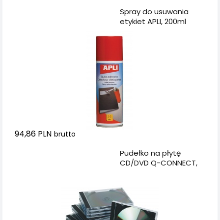
Dodaj do koszyka
Spray do usuwania
etykiet APLI, 200ml
94,86 PLN
brutto
Dodaj do koszyka
Pudełko na płytę
CD/DVD Q-CONNECT,
standard, 10szt.,
przeźroczyste