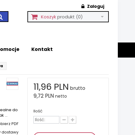
Zaloguj
Koszyk
produkt
(0)
romocje
Kontakt
wa
11,96 PLN
brutto
9,72 PLN
netto
dealne do
Ilość
 ...
bierz PDF
y dostawy