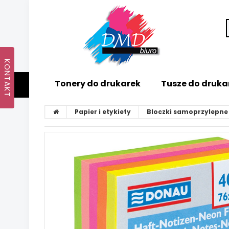
Tonery do drukarek
Tusze do druka
Papier i etykiety
Bloczki samoprzylepne