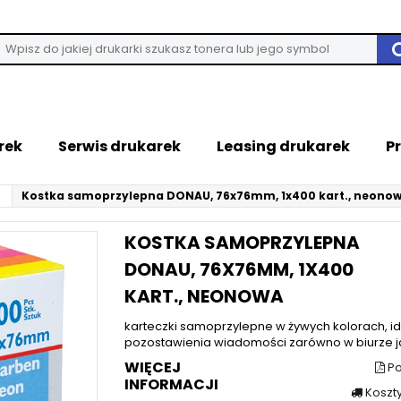
rek
Serwis drukarek
Leasing drukarek
P
Kostka samoprzylepna DONAU, 76x76mm, 1x400 kart., neono
KOSTKA SAMOPRZYLEPNA
DONAU, 76X76MM, 1X400
KART., NEONOWA
karteczki samoprzylepne w żywych kolorach, i
pozostawienia wiadomości zarówno w biurze jak
WIĘCEJ
Po
INFORMACJI
Koszt