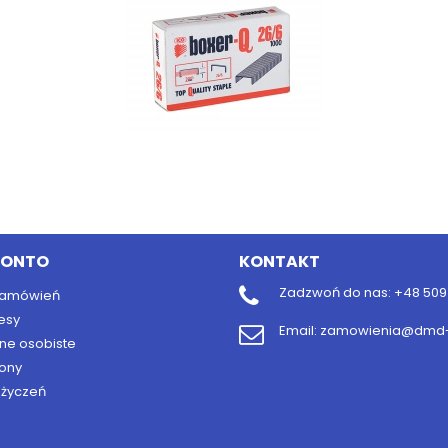
KONTO
KONTAKT
Zadzwoń do nas:
+48 509 
 zamówień
esy
Email:
zamowienia@dmd-b
ne osobiste
ony
y życzeń