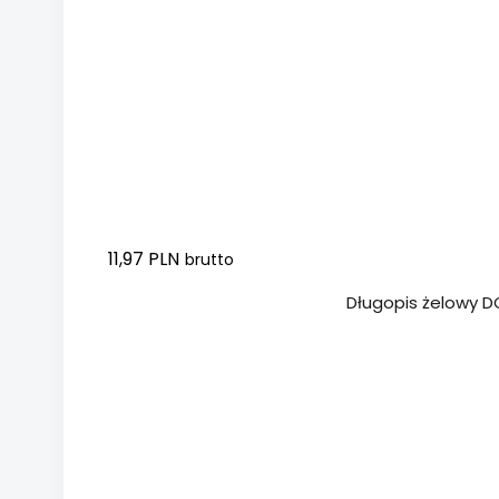
11,97 PLN
brutto
Dodaj do koszyka
Długopis żelowy 