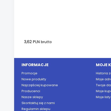
3,62 PLN
brutto
Dodaj do koszyka
INFORMACJE
MOJE 
Promocje
Historia
Nowe produkty
Moje adr
Najczęściej kupowane
Twoje da
Producenci
Moje kup
Nasze sklepy
Moje list
Skontaktuj się z nami
Regulamin sklepu