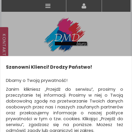
Szanowni Klienci! Drodzy Państwo!
Koszyk
produkt
(0)
Dbamy o Twoją prywatność!
Zanim klikniesz „Przejdź do serwisu”, prosimy o
KATEGORIE
przeczytanie tej informacji. Prosimy w niej o Twoją
dobrowolną zgodę na przetwarzanie Twoich danych
osobowych przez nas i naszych zaufanych partnerów
WSZYSTKIE KATEGORIE
oraz przekazujemy informacje o naszej polityce
prywatności w tym o tzw. cookies. Klikając „Przejdź do
FILTRY
Więcej
serwisu”, zgadzasz się na poniższe. Możesz też
odmówić zgody lub ograniczyć jej zakres.