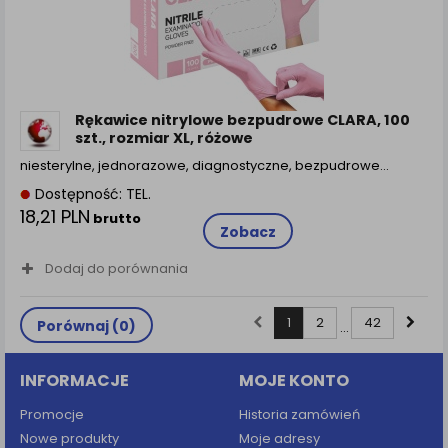
Rękawice nitrylowe bezpudrowe CLARA, 100
szt., rozmiar XL, różowe
niesterylne, jednorazowe, diagnostyczne, bezpudrowe…
Dostępność: TEL.
18,21 PLN
brutto
Zobacz
Dodaj do porównania
1
2
42
Porównaj (
0
)
...
INFORMACJE
MOJE KONTO
Promocje
Historia zamówień
Nowe produkty
Moje adresy