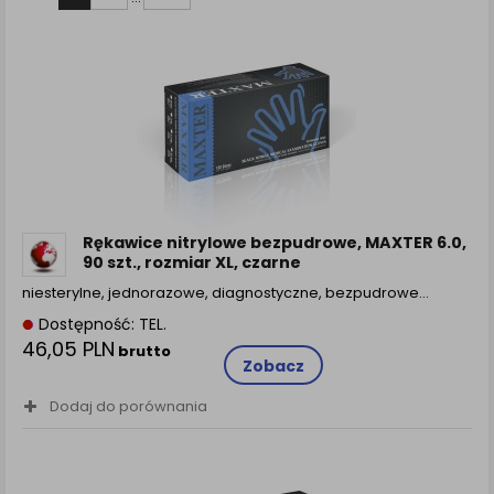
zamówienia na Państwa email lub wyświetlenie
Państwu prawidłowych informacji o promocjach czy
cenach indywidualnych, ważna jest Państwa
wcześniejsza zgoda której udzieliliście podczas
zakładania konta.
Każda Państwa zgoda jest dobrowolna i można ją w
dowolnym momencie wycofać.
Polityka prywatności (rozwiń)
Klauzula Informacyjna (rozwiń)
Rękawice nitrylowe bezpudrowe, MAXTER 6.0,
Lista Zaufanych Partnerów (rozwiń)
90 szt., rozmiar XL, czarne
niesterylne, jednorazowe, diagnostyczne, bezpudrowe…
Dostępność: TEL.
46,05 PLN
brutto
Zobacz
Dodaj do porównania