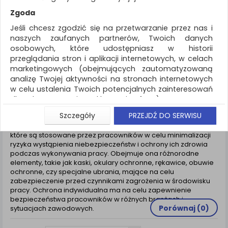
REKLAMA
Zgoda
AKTUALNOŚCI
Jeśli chcesz zgodzić się na przetwarzanie przez nas i
naszych zaufanych partnerów, Twoich danych
osobowych, które udostępniasz w historii
Ochrona indywidualna
przeglądania stron i aplikacji internetowych, w celach
marketingowych (obejmujących zautomatyzowaną
ZNALEZIONYCH PRODUKTÓW: 1214
analizę Twojej aktywności na stronach internetowych
w celu ustalenia Twoich potencjalnych zainteresowań
OCHRONA INDYWIDUALNA
dla dostosowania reklamy i oferty), w tym na
umieszczanie tzw. cookies na Twoich urządzeniach i
Szczegóły
PRZEJDŹ DO SERWISU
ich odczytywanie, kliknij przycisk „Przejdź do serwisu”.
Ochrona indywidualna to zestaw środków, zabezpieczeń,
Jeśli nie chcesz wyrazić zgody lub ograniczyć jej
które są stosowane przez pracowników w celu minimalizacji
ryzyka wystąpienia niebezpieczeństw i ochrony ich zdrowia
zakres, kliknij „Szczegóły”, gdzie znajdziesz wszelkie
podczas wykonywania pracy. Obejmuje ona różnorodne
informacje o tym jak to zrobić . Te same informacje
elementy, takie jak kaski, okulary ochronne, rękawice, obuwie
znajdziesz także na podstronie z naszą polityką
ochronne, czy specjalne ubrania, mające na celu
prywatności obowiązującą od 25 maja 2018.
zabezpieczenie przed czynnikami zagrożenia w środowisku
pracy. Ochrona indywidualna ma na celu zapewnienie
W przypadku użytkowników zalogowanych, aby
bezpieczeństwa pracowników w różnych branżach i
umożliwić prawidłową realizację Umowy z Państwem i
Porównaj (
0
)
sytuacjach zawodowych.
związane z tym prawidłowe działanie naszej strony
www, a w szczególności np. wysłanie potwierdzenia