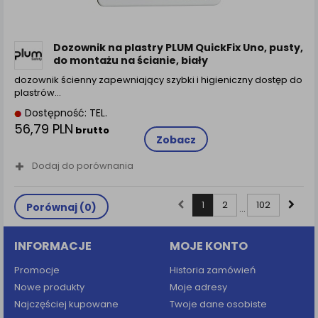
Dozownik na plastry PLUM QuickFix Uno, pusty,
do montażu na ścianie, biały
dozownik ścienny zapewniający szybki i higieniczny dostęp do
plastrów…
Dostępność: TEL.
56,79 PLN
brutto
Zobacz
Dodaj do porównania
1
2
102
Porównaj (
0
)
...
INFORMACJE
MOJE KONTO
Promocje
Historia zamówień
Nowe produkty
Moje adresy
Najczęściej kupowane
Twoje dane osobiste