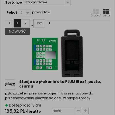
zamówienia na Państwa email lub wyświetlenie
Standardowe
Sortuj po
Państwu prawidłowych informacji o promocjach czy
cenach indywidualnych, ważna jest Państwa
produktów
Pokaż
12
Siatka
Lista
wcześniejsza zgoda której udzieliliście podczas
zakładania konta.
1
2
102
...
Każda Państwa zgoda jest dobrowolna i można ją w
NOWOŚĆ
dowolnym momencie wycofać.
Polityka prywatności (rozwiń)
Klauzula Informacyjna (rozwiń)
Lista Zaufanych Partnerów (rozwiń)
Stacja do płukania oka PLUM iBox 1, pusta,
czarna
pyłoszczelny i przenośny pojemnik przeznaczony do
przechowywania płuczek do oczu w miejscu pracy…
Dostępność: 3 dni
185,82 PLN
brutto