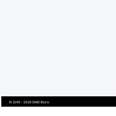
© 2019 - 2026 DMD Biuro
Szanowni Klienci! Drodzy Państwo!