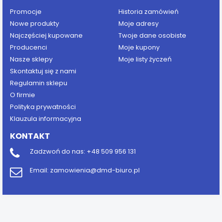
Promocje
Historia zamówień
Nowe produkty
Moje adresy
Najczęściej kupowane
Twoje dane osobiste
Producenci
Moje kupony
Nasze sklepy
Moje listy życzeń
Skontaktuj się z nami
Regulamin sklepu
O firmie
Polityka prywatności
Klauzula informacyjna
KONTAKT
Zadzwoń do nas:
+48 509 956 131
Email:
zamowienia@dmd-biuro.pl