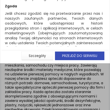
REKLAMA
Zgoda
AKTUALNOŚCI
Jeśli chcesz zgodzić się na przetwarzanie przez nas i
naszych zaufanych partnerów, Twoich danych
osobowych, które udostępniasz w historii
Ochrona indywidualna
Apteczki
przeglądania stron i aplikacji internetowych, w celach
marketingowych (obejmujących zautomatyzowaną
ZNALEZIONYCH PRODUKTÓW: 39
analizę Twojej aktywności na stronach internetowych
w celu ustalenia Twoich potencjalnych zainteresowań
APTECZKI
dla dostosowania reklamy i oferty), w tym na
umieszczanie tzw. cookies na Twoich urządzeniach i
Szczegóły
PRZEJDŹ DO SERWISU
ich odczytywanie, kliknij przycisk „Przejdź do serwisu”.
Apteczki to podstawowy element wyposażenia dpmu,
Jeśli nie chcesz wyrazić zgody lub ograniczyć jej
mieszkania, samochodu czy miejsca pracy. Zawierają
niezbędne środki i materiały medyczne, które pozwalają
zakres, kliknij „Szczegóły”, gdzie znajdziesz wszelkie
na udzielenie pierwszej pomocy w nagłych wypadkach. W
informacje o tym jak to zrobić . Te same informacje
naszej ofercie znajdziesz apteczki dopasowane do
znajdziesz także na podstronie z naszą polityką
różnych potrzeb: domowe, samochodowe, turystyczne, a
prywatności obowiązującą od 25 maja 2018.
także specjalistyczne apteczki pierwszej pomocy dla firm i
zakładów pracy. Każda apteczka została starannie
W przypadku użytkowników zalogowanych, aby
skompletowana zgodnie z obowiązującymi normami i
umożliwić prawidłową realizację Umowy z Państwem i
zawiera wysokiej jakości opatrunki, środki dezynfekcyjne,
związane z tym prawidłowe działanie naszej strony
plastry, nożyczki, rękawiczki jednorazowe oraz inne
www, a w szczególności np. wysłanie potwierdzenia
niezbędne akcesoria. Dzięki kompaktowym rozmiarom i