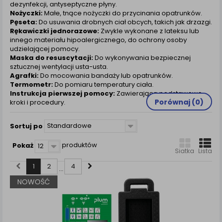
dezynfekcji, antyseptyczne płyny.
Nożyczki:
Małe, tnące nożyczki do przycinania opatrunków.
Pęseta:
Do usuwania drobnych ciał obcych, takich jak drzazgi.
Rękawiczki jednorazowe:
Zwykle wykonane z lateksu lub
innego materiału hipoalergicznego, do ochrony osoby
udzielającej pomocy.
Maska do resuscytacji:
Do wykonywania bezpiecznej
sztucznej wentylacji usta-usta.
Agrafki:
Do mocowania bandaży lub opatrunków.
Termometr:
Do pomiaru temperatury ciała.
Instrukcja pierwszej pomocy:
Zawierająca podstawowe
Porównaj (
0
)
kroki i procedury.
Standardowe
Sortuj po
produktów
Pokaż
12
Siatka
Lista
1
2
4
...
NOWOŚĆ