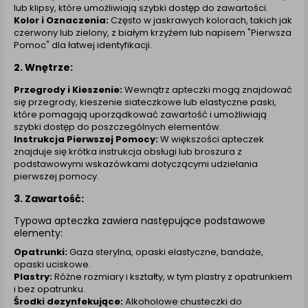
lub klipsy, które umożliwiają szybki dostęp do zawartości.
Kolor i Oznaczenia:
Często w jaskrawych kolorach, takich jak
czerwony lub zielony, z białym krzyżem lub napisem "Pierwsza
Pomoc" dla łatwej identyfikacji.
2. Wnętrze:
Przegrody i Kieszenie:
Wewnątrz apteczki mogą znajdować
się przegrody, kieszenie siateczkowe lub elastyczne paski,
które pomagają uporządkować zawartość i umożliwiają
szybki dostęp do poszczególnych elementów.
Instrukcja Pierwszej Pomocy:
W większości apteczek
znajduje się krótka instrukcja obsługi lub broszura z
podstawowymi wskazówkami dotyczącymi udzielania
pierwszej pomocy.
3. Zawartość:
Typowa apteczka zawiera następujące podstawowe
elementy:
Opatrunki:
Gaza sterylna, opaski elastyczne, bandaże,
opaski uciskowe.
Plastry:
Różne rozmiary i kształty, w tym plastry z opatrunkiem
i bez opatrunku.
Środki dezynfekujące:
Alkoholowe chusteczki do