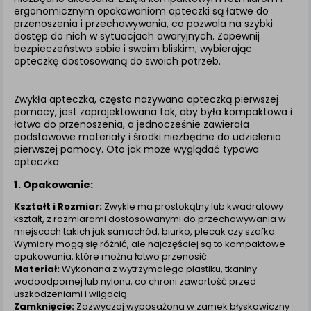
zamówienia na Państwa email lub wyświetlenie
ergonomicznym opakowaniom apteczki są łatwe do
Państwu prawidłowych informacji o promocjach czy
przenoszenia i przechowywania, co pozwala na szybki
cenach indywidualnych, ważna jest Państwa
dostęp do nich w sytuacjach awaryjnych. Zapewnij
wcześniejsza zgoda której udzieliliście podczas
bezpieczeństwo sobie i swoim bliskim, wybierając
zakładania konta.
apteczkę dostosowaną do swoich potrzeb.
Każda Państwa zgoda jest dobrowolna i można ją w
dowolnym momencie wycofać.
Zwykła apteczka, często nazywana apteczką pierwszej
pomocy, jest zaprojektowana tak, aby była kompaktowa i
Polityka prywatności (rozwiń)
łatwa do przenoszenia, a jednocześnie zawierała
Klauzula Informacyjna (rozwiń)
podstawowe materiały i środki niezbędne do udzielenia
pierwszej pomocy. Oto jak może wyglądać typowa
Lista Zaufanych Partnerów (rozwiń)
apteczka:
1. Opakowanie:
Kształt i Rozmiar:
Zwykle ma prostokątny lub kwadratowy
kształt, z rozmiarami dostosowanymi do przechowywania w
miejscach takich jak samochód, biurko, plecak czy szafka.
Wymiary mogą się różnić, ale najczęściej są to kompaktowe
opakowania, które można łatwo przenosić.
Materiał:
Wykonana z wytrzymałego plastiku, tkaniny
wodoodpornej lub nylonu, co chroni zawartość przed
uszkodzeniami i wilgocią.
Zamknięcie:
Zazwyczaj wyposażona w zamek błyskawiczny