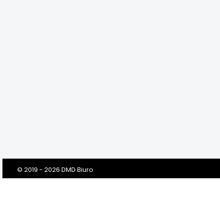
© 2019 - 2026 DMD Biuro
Szanowni Klienci! Drodzy Państwo!
Dbamy o Twoją prywatność!