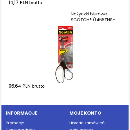
14,17 PLN
brutto
Dodaj do koszyka
Nożyczki biurowe
SCOTCH® (1468TNS-
MIX), tytanowe, 20cm,
czarno-szare
96,64 PLN
brutto
Dodaj do koszyka
INFORMACJE
MOJE KONTO
Promocje
Historia zamówień
Nowe produkty
Moje adresy