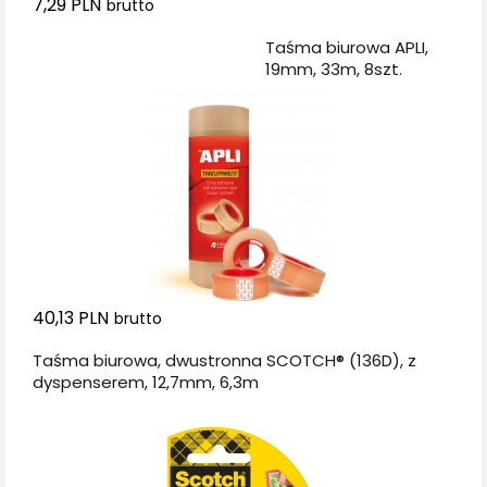
7,29 PLN
brutto
Dodaj do koszyka
Taśma biurowa APLI,
19mm, 33m, 8szt.
40,13 PLN
brutto
Taśma biurowa, dwustronna SCOTCH® (136D), z
dyspenserem, 12,7mm, 6,3m