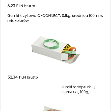
8,23 PLN
brutto
Gumki krzyżowe Q-CONNECT, 0,1kg, średnica 100mm,
mix kolorów
52,34 PLN
brutto
Dodaj do koszyka
Gumki recepturki Q-
CONNECT, 100g,
średnica 80mm,
czerwone