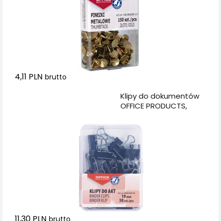
4,11 PLN
brutto
Dodaj do koszyka
Klipy do dokumentów
OFFICE PRODUCTS,
19mm, 30szt., w
pudełku, czarne
11,30 PLN
brutto