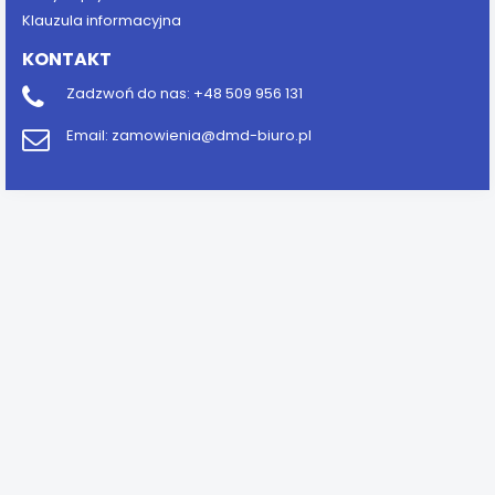
Klauzula informacyjna
KONTAKT
Zadzwoń do nas:
+48 509 956 131
Email:
zamowienia@dmd-biuro.pl