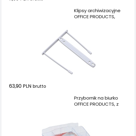
Dodaj do koszyka
Klipsy archiwizacyjne
OFFICE PRODUCTS,
grubość pliku max.
8,5cm 100szt., białe
63,90 PLN
brutto
Dodaj do koszyka
Przybornik na biurko
OFFICE PRODUCTS, z
karteczkami, plastik,
transparentny