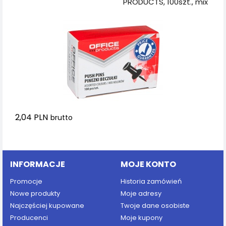
PRODUCTS, 100szt., mix
kolorów
2,04 PLN
brutto
Dodaj do koszyka
INFORMACJE
MOJE KONTO
Promocje
Historia zamówień
Nowe produkty
Moje adresy
Najczęściej kupowane
Twoje dane osobiste
Producenci
Moje kupony