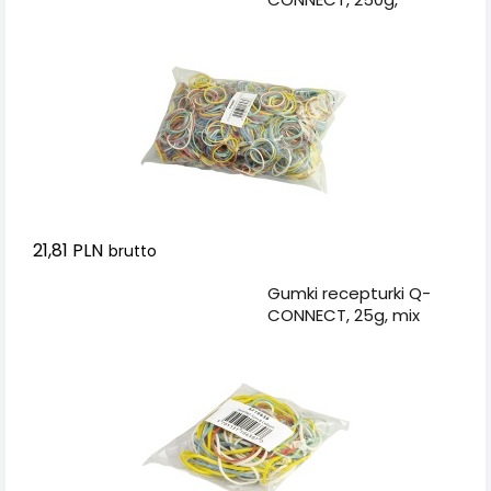
średnica 40mm, mix
kolorów
21,81 PLN
brutto
Dodaj do koszyka
Gumki recepturki Q-
CONNECT, 25g, mix
kolorów