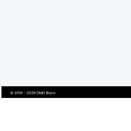
© 2019 - 2026 DMD Biuro
Szanowni Klienci! Drodzy Państwo!
Dbamy o Twoją prywatność!
Zanim klikniesz „Przejdź do serwisu”, prosimy o przeczytanie tej
informacji. Prosimy w niej o Twoją dobrowolną zgodę na