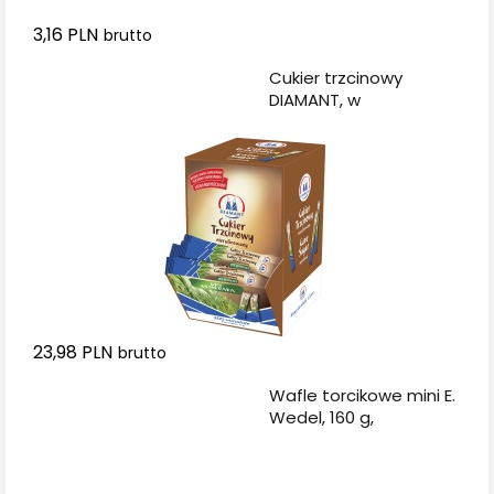
3,16 PLN
brutto
Dodaj do koszyka
Cukier trzcinowy
DIAMANT, w
saszetkach, 200 szt. x 5
g
23,98 PLN
brutto
Dodaj do koszyka
Wafle torcikowe mini E.
Wedel, 160 g,
orzechowe