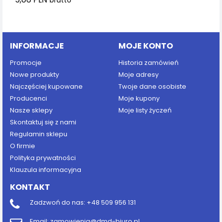
brutto
Dodaj do koszyka
INFORMACJE
MOJE KONTO
Promocje
Historia zamówień
Nowe produkty
Moje adresy
Najczęściej kupowane
Twoje dane osobiste
Producenci
Moje kupony
Nasze sklepy
Moje listy życzeń
Skontaktuj się z nami
Regulamin sklepu
O firmie
Polityka prywatności
Klauzula informacyjna
KONTAKT
Zadzwoń do nas:
+48 509 956 131
Email:
zamowienia@dmd-biuro.pl