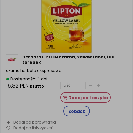
zamówienia na Państwa email lub wyświetlenie
Państwu prawidłowych informacji o promocjach czy
cenach indywidualnych, ważna jest Państwa
wcześniejsza zgoda której udzieliliście podczas
zakładania konta.
Każda Państwa zgoda jest dobrowolna i można ją w
dowolnym momencie wycofać.
Polityka prywatności (rozwiń)
Herbata LIPTON czarna, Yellow Label, 100
Klauzula Informacyjna (rozwiń)
torebek
Lista Zaufanych Partnerów (rozwiń)
czarna herbata ekspresowa…
Dostępność: 3 dni
15,82 PLN
brutto
Dodaj do koszyka
Zobacz
Dodaj do porównania
Dodaj do listy życzeń