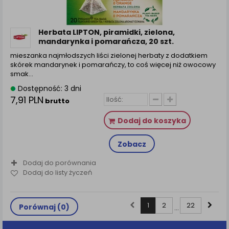
Herbata LIPTON, piramidki, zielona,
mandarynka i pomarańcza, 20 szt.
mieszanka najmłodszych liści zielonej herbaty z dodatkiem
skórek mandarynek i pomarańczy, to coś więcej niż owocowy
smak…
Dostępność: 3 dni
7,91 PLN
brutto
Dodaj do koszyka
Zobacz
Dodaj do porównania
Dodaj do listy życzeń
1
2
22
Porównaj (
0
)
...