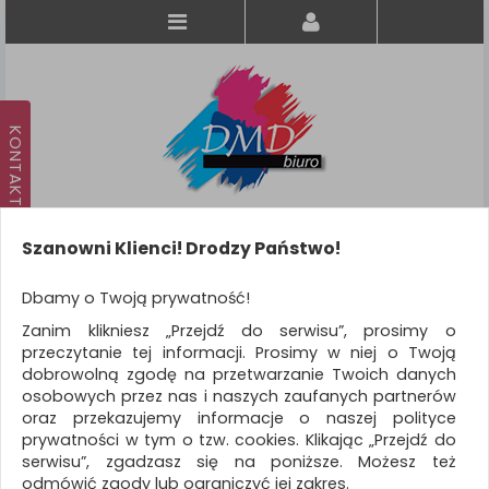
Szanowni Klienci! Drodzy Państwo!
Koszyk
produkt
(0)
Dbamy o Twoją prywatność!
Zanim klikniesz „Przejdź do serwisu”, prosimy o
KATEGORIE
przeczytanie tej informacji. Prosimy w niej o Twoją
dobrowolną zgodę na przetwarzanie Twoich danych
osobowych przez nas i naszych zaufanych partnerów
WSZYSTKIE KATEGORIE
oraz przekazujemy informacje o naszej polityce
prywatności w tym o tzw. cookies. Klikając „Przejdź do
FILTRY
Więcej
serwisu”, zgadzasz się na poniższe. Możesz też
odmówić zgody lub ograniczyć jej zakres.