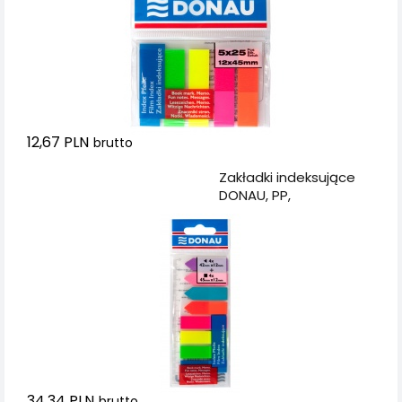
12,67 PLN
brutto
Dodaj do koszyka
Zakładki indeksujące
DONAU, PP,
12x45mm/12x42mm,
stand. /strzałka,
4x25/4x25 kart., mix
kolorów
34,34 PLN
brutto