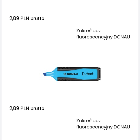
2,89 PLN
brutto
Dodaj do koszyka
Zakreślacz
fluorescencyjny DONAU
D-Text, 1-5mm (linia),
niebieski
2,89 PLN
brutto
Dodaj do koszyka
Zakreślacz
fluorescencyjny DONAU
D-Text, 1-5mm (linia),
żółty