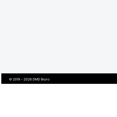
© 2019 - 2026 DMD Biuro
Szanowni Klienci! Drodzy Państwo!
Dbamy o Twoją prywatność!
Zanim klikniesz „Przejdź do serwisu”, prosimy o przeczytanie tej
informacji. Prosimy w niej o Twoją dobrowolną zgodę na