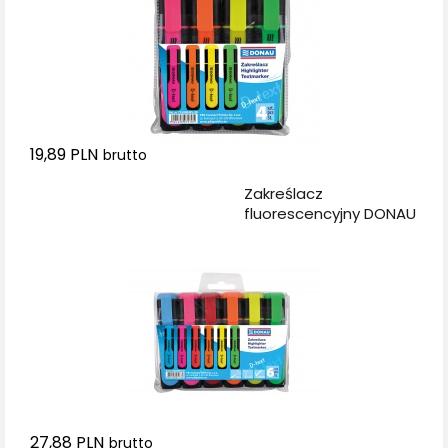
19,89 PLN
brutto
Dodaj do koszyka
Zakreślacz
fluorescencyjny DONAU
D-Text, 1-5mm (linia),
6szt., mix kolorów
27,88 PLN
brutto