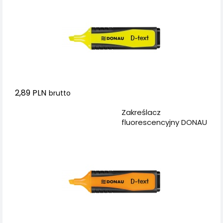
2,89 PLN
brutto
Dodaj do koszyka
Zakreślacz
fluorescencyjny DONAU
D-Text, 1-5mm (linia),
pomarańczowy