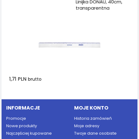
Dodaj do koszyka
Linijka DONAU, 40cm,
transparentna
1,71 PLN
brutto
Dodaj do koszyka
INFORMACJE
MOJE KONTO
Promocje
Historia zamówień
Nowe produkty
Moje adresy
Najczęściej kupowane
Twoje dane osobiste