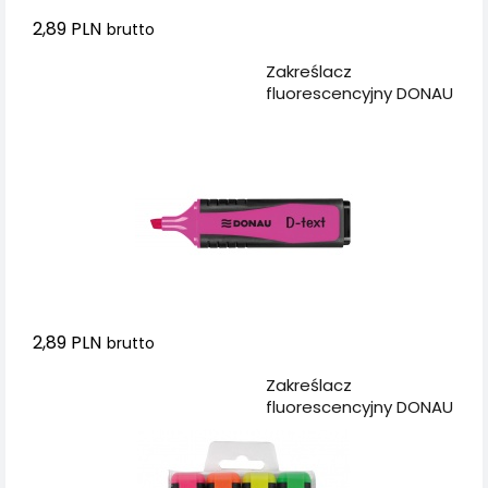
2,89 PLN
brutto
Dodaj do koszyka
Zakreślacz
fluorescencyjny DONAU
D-Text, 1-5mm (linia),
różowy
2,89 PLN
brutto
Dodaj do koszyka
Zakreślacz
fluorescencyjny DONAU
D-Text, 1-5mm (linia),
4szt., mix kolorów