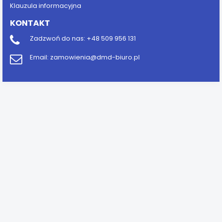
Klauzula informacyjna
KONTAKT
Zadzwoń do nas:
+48 509 956 131
Email:
zamowienia@dmd-biuro.pl