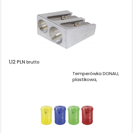
1,12 PLN
brutto
Dodaj do koszyka
Temperówka DONAU,
plastikowa,
pojedyncza, duża
beczka, mix kolorów