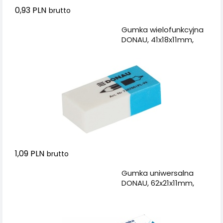
0,93 PLN
brutto
Dodaj do koszyka
Gumka wielofunkcyjna
DONAU, 41x18x11mm,
niebiesko-biała
1,09 PLN
brutto
Dodaj do koszyka
Gumka uniwersalna
DONAU, 62x21x11mm,
biała