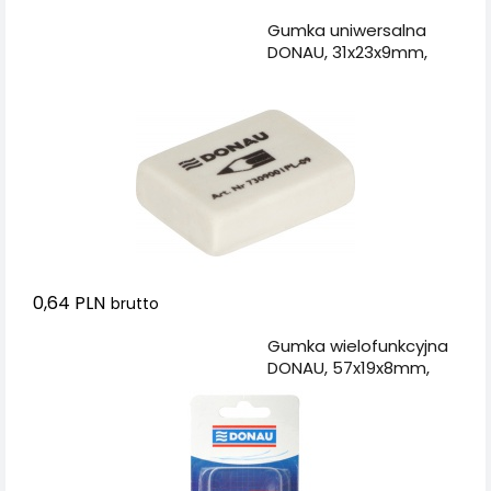
Dodaj do koszyka
Gumka uniwersalna
DONAU, 31x23x9mm,
biała
0,64 PLN
brutto
Dodaj do koszyka
Gumka wielofunkcyjna
DONAU, 57x19x8mm,
blister - 2szt.,
niebiesko-czerwona