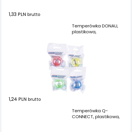
1,33 PLN
brutto
Dodaj do koszyka
Temperówka DONAU,
plastikowa,
pojedyncza, mała
okrągła, mix kolorów
1,24 PLN
brutto
Dodaj do koszyka
Temperówka Q-
CONNECT, plastikowa,
podwójna, mix kolorów