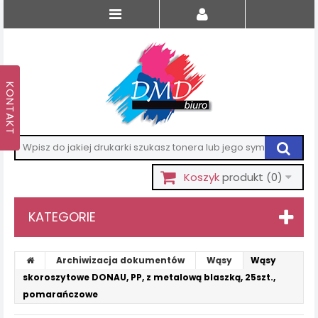
Koszyk
produkt
(0)
KATEGORIE
Archiwizacja dokumentów
Wąsy
Wąsy
skoroszytowe DONAU, PP, z metalową blaszką, 25szt.,
pomarańczowe