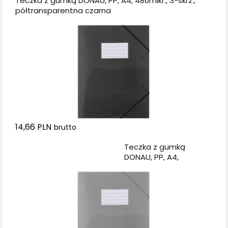
Teczka z gumką DONAU, PP, A4, 480mikr., 3-skrz.,
półtransparentna czarna
14,66 PLN
brutto
Dodaj do koszyka
Teczka z gumką
DONAU, PP, A4,
480mikr., 3-skrz.,
półtransparentna
dymna