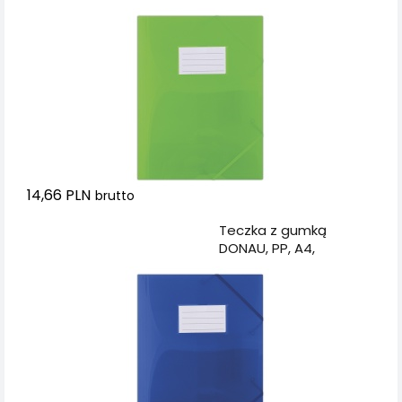
480mikr., 3-skrz.,
półtransparentna
zielona
14,66 PLN
brutto
Dodaj do koszyka
Teczka z gumką
DONAU, PP, A4,
480mikr., 3-skrz.,
półtransparentna
niebieska