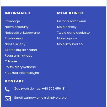
Dodaj do koszyka
INFORMACJE
MOJE KONTO
Promocje
Historia zamówień
Nowe produkty
Moje adresy
Najczęściej kupowane
Twoje dane osobiste
Producenci
Moje kupony
Nasze sklepy
Moje listy życzeń
Skontaktuj się z nami
Regulamin sklepu
O firmie
Polityka prywatności
Klauzula informacyjna
KONTAKT
Zadzwoń do nas:
+48 509 956 131
Email:
zamowienia@dmd-biuro.pl