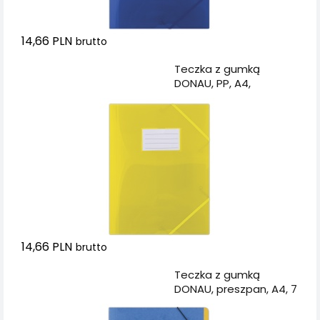
14,66 PLN
brutto
Dodaj do koszyka
Teczka z gumką
DONAU, PP, A4,
480mikr., 3-skrz.,
półtransparentna
żółta
14,66 PLN
brutto
Dodaj do koszyka
Teczka z gumką
DONAU, preszpan, A4, 7
przekładek, niebieska