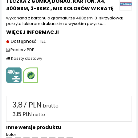
TECZKA Z GUMKĄ DONAU, KARTON, A4,
400GSM, 3-SKRZ., MIX KOLORÓW W KRATĘ
wykonana z kartonu o gramaturze 400gsm; 3-skrzydłowa;
pokryta lakierem drukarskim o wysokim połysku;...
WIĘCEJ INFORMACJI
Dostępność: TEL.
Pobierz PDF
Koszty dostawy
3,87 PLN
brutto
3,15 PLN
netto
Inne wersje produktu
kolor