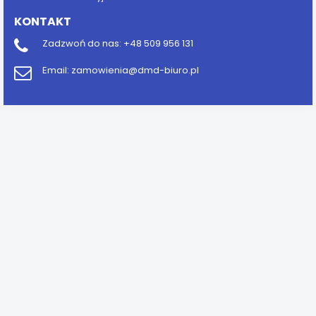
KONTAKT
Zadzwoń do nas:
+48 509 956 131
Email:
zamowienia@dmd-biuro.pl