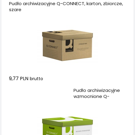
Pudło archiwizacyjne Q-CONNECT, karton, zbiorcze,
szare
9,77 PLN
brutto
Dodaj do koszyka
Pudło archiwizacyjne
wzmocnione Q-
CONNECT Power,
karton, zbiorcze,
zielone