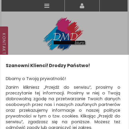
Szanowni Klienci! Drodzy Państwo!
Koszyk
produkt
(0)
Dbamy o Twoją prywatność!
Zanim klikniesz „Przejdź do serwisu”, prosimy o
KATEGORIE
przeczytanie tej informacji. Prosimy w niej o Twoją
dobrowolną zgodę na przetwarzanie Twoich danych
osobowych przez nas i naszych zaufanych partnerów
WSZYSTKIE KATEGORIE
oraz przekazujemy informacje o naszej polityce
prywatności w tym o tzw. cookies. Klikając „Przejdź do
FILTRY
Więcej
serwisu”, zgadzasz się na poniższe. Możesz też
odmówić zgody lub ograniczyć jej zakres.