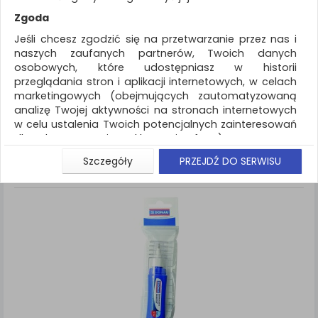
REKLAMA
Zgoda
AKTUALNOŚCI
Jeśli chcesz zgodzić się na przetwarzanie przez nas i
naszych zaufanych partnerów, Twoich danych
osobowych, które udostępniasz w historii
Artykuły do pisania i korygowania
Korektory
przeglądania stron i aplikacji internetowych, w celach
marketingowych (obejmujących zautomatyzowaną
ZNALEZIONYCH PRODUKTÓW: 2
Porównaj (
0
)
analizę Twojej aktywności na stronach internetowych
w celu ustalenia Twoich potencjalnych zainteresowań
Standardowe
Sortuj po
dla dostosowania reklamy i oferty), w tym na
Siatka
Lista
umieszczanie tzw. cookies na Twoich urządzeniach i
Szczegóły
PRZEJDŹ DO SERWISU
ich odczytywanie, kliknij przycisk „Przejdź do serwisu”.
Jeśli nie chcesz wyrazić zgody lub ograniczyć jej
zakres, kliknij „Szczegóły”, gdzie znajdziesz wszelkie
informacje o tym jak to zrobić . Te same informacje
znajdziesz także na podstronie z naszą polityką
prywatności obowiązującą od 25 maja 2018.
W przypadku użytkowników zalogowanych, aby
umożliwić prawidłową realizację Umowy z Państwem i
związane z tym prawidłowe działanie naszej strony
www, a w szczególności np. wysłanie potwierdzenia