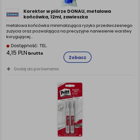
zamówienia na Państwa email lub wyświetlenie
Państwu prawidłowych informacji o promocjach czy
Korektor w piórze DONAU, metalowa
cenach indywidualnych, ważna jest Państwa
końcówka, 12ml, zawieszka
wcześniejsza zgoda której udzieliliście podczas
metalowa końcówka minimalizująca ryzyko przedwczesnego
zakładania konta.
zużycia oraz pozwalająca na precyzyjne naniesienie warstwy
Każda Państwa zgoda jest dobrowolna i można ją w
korygującej…
dowolnym momencie wycofać.
Dostępność: TEL.
Polityka prywatności (rozwiń)
4,15 PLN
brutto
Zobacz
Klauzula Informacyjna (rozwiń)
Dodaj do porównania
Lista Zaufanych Partnerów (rozwiń)