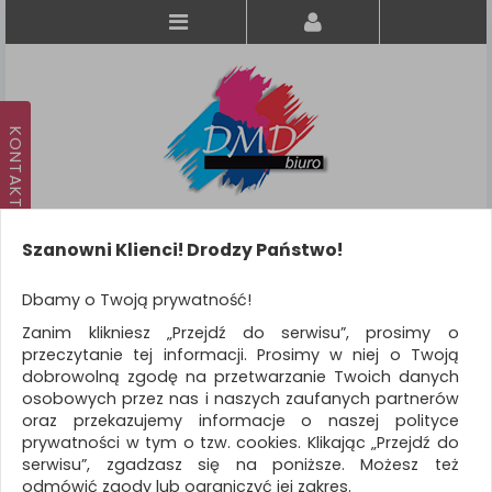
Szanowni Klienci! Drodzy Państwo!
Koszyk
produkt
(0)
Dbamy o Twoją prywatność!
Zanim klikniesz „Przejdź do serwisu”, prosimy o
KATEGORIE
przeczytanie tej informacji. Prosimy w niej o Twoją
dobrowolną zgodę na przetwarzanie Twoich danych
osobowych przez nas i naszych zaufanych partnerów
WSZYSTKIE KATEGORIE
oraz przekazujemy informacje o naszej polityce
prywatności w tym o tzw. cookies. Klikając „Przejdź do
FILTRY
Więcej
serwisu”, zgadzasz się na poniższe. Możesz też
odmówić zgody lub ograniczyć jej zakres.