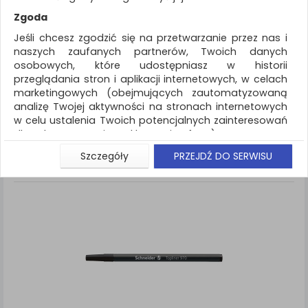
REKLAMA
Zgoda
AKTUALNOŚCI
Jeśli chcesz zgodzić się na przetwarzanie przez nas i
naszych zaufanych partnerów, Twoich danych
osobowych, które udostępniasz w historii
Artykuły do pisania i korygowania
Cienkopisy
przeglądania stron i aplikacji internetowych, w celach
marketingowych (obejmujących zautomatyzowaną
ZNALEZIONYCH PRODUKTÓW: 4
Porównaj (
0
)
analizę Twojej aktywności na stronach internetowych
w celu ustalenia Twoich potencjalnych zainteresowań
Standardowe
Sortuj po
dla dostosowania reklamy i oferty), w tym na
Siatka
Lista
umieszczanie tzw. cookies na Twoich urządzeniach i
Szczegóły
PRZEJDŹ DO SERWISU
ich odczytywanie, kliknij przycisk „Przejdź do serwisu”.
Jeśli nie chcesz wyrazić zgody lub ograniczyć jej
zakres, kliknij „Szczegóły”, gdzie znajdziesz wszelkie
informacje o tym jak to zrobić . Te same informacje
znajdziesz także na podstronie z naszą polityką
prywatności obowiązującą od 25 maja 2018.
W przypadku użytkowników zalogowanych, aby
umożliwić prawidłową realizację Umowy z Państwem i
związane z tym prawidłowe działanie naszej strony
www, a w szczególności np. wysłanie potwierdzenia