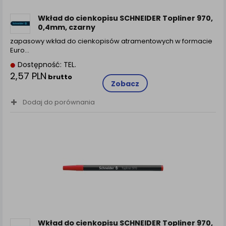
zamówienia na Państwa email lub wyświetlenie
Państwu prawidłowych informacji o promocjach czy
Wkład do cienkopisu SCHNEIDER Topliner 970,
cenach indywidualnych, ważna jest Państwa
0,4mm, czarny
wcześniejsza zgoda której udzieliliście podczas
zapasowy wkład do cienkopisów atramentowych w formacie
zakładania konta.
Euro…
Każda Państwa zgoda jest dobrowolna i można ją w
Dostępność: TEL.
dowolnym momencie wycofać.
2,57 PLN
brutto
Polityka prywatności (rozwiń)
Zobacz
Klauzula Informacyjna (rozwiń)
Dodaj do porównania
Lista Zaufanych Partnerów (rozwiń)
Wkład do cienkopisu SCHNEIDER Topliner 970,