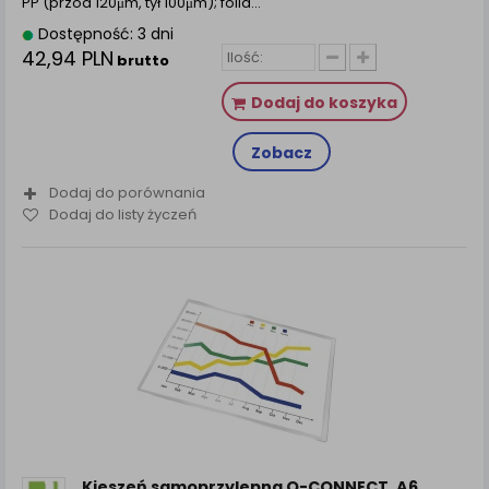
PP (przód 120μm, tył 100μm); folia…
Dostępność: 3 dni
42,94 PLN
brutto
Dodaj do koszyka
Zobacz
Dodaj do porównania
Dodaj do listy życzeń
Kieszeń samoprzylepna Q-CONNECT, A6,