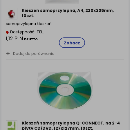
zamówienia na Państwa email lub wyświetlenie
Państwu prawidłowych informacji o promocjach czy
Kieszeń samoprzylepna, A4, 220x305mm,
cenach indywidualnych, ważna jest Państwa
10szt.
wcześniejsza zgoda której udzieliliście podczas
samoprzylepna kieszeń…
zakładania konta.
Dostępność: TEL.
Każda Państwa zgoda jest dobrowolna i można ją w
1,12 PLN
brutto
dowolnym momencie wycofać.
Zobacz
Polityka prywatności (rozwiń)
Dodaj do porównania
Klauzula Informacyjna (rozwiń)
Lista Zaufanych Partnerów (rozwiń)
Kieszeń samoprzylepna Q-CONNECT, na 2-4
płyty CD/DVD, 127x127mm, 10szt.