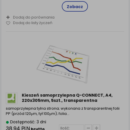
Zobacz
Dodaj do porównania
Dodaj do listy życzeń
Kieszeń samoprzylepna Q-CONNECT, A4,
220x305mm, 5szt., transparentna
samoprzylepna tylna strona; wykonana z transparentnej folii
PP (przód 120μm, tył 100μm); folia…
Dostępność: 3 dni
38,94 PLN
brutto