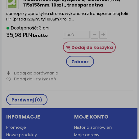
115x158mm, 10szt., transparentna
samoprzylepna tylna strona; wykonana z transparentnej folii
PP (przód 120μm, tył 100μm); folia…
Dostępność: 3 dni
35,98 PLN
brutto
Dodaj do koszyka
Zobacz
Dodaj do porównania
Dodaj do listy życzeń
Porównaj (
0
)
INFORMACJE
MOJE KONTO
Promocje
Historia zamówień
Nowe produkty
Moje adresy