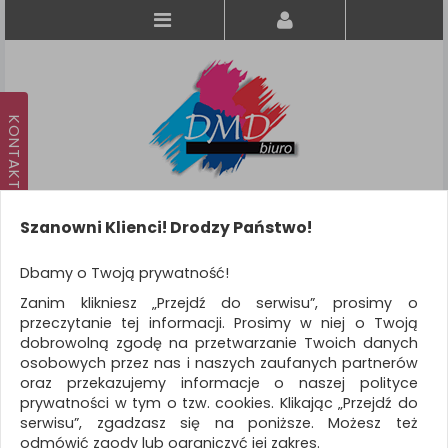
Szanowni Klienci! Drodzy Państwo!
Koszyk
produkt
(0)
Dbamy o Twoją prywatność!
Zanim klikniesz „Przejdź do serwisu”, prosimy o
KATEGORIE
przeczytanie tej informacji. Prosimy w niej o Twoją
dobrowolną zgodę na przetwarzanie Twoich danych
osobowych przez nas i naszych zaufanych partnerów
WSZYSTKIE KATEGORIE
oraz przekazujemy informacje o naszej polityce
prywatności w tym o tzw. cookies. Klikając „Przejdź do
FILTRY
Więcej
serwisu”, zgadzasz się na poniższe. Możesz też
odmówić zgody lub ograniczyć jej zakres.