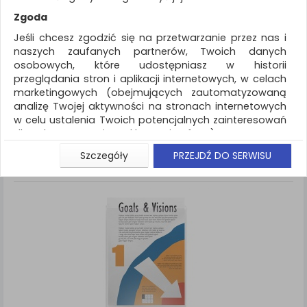
REKLAMA
Zgoda
AKTUALNOŚCI
Jeśli chcesz zgodzić się na przetwarzanie przez nas i
naszych zaufanych partnerów, Twoich danych
osobowych, które udostępniasz w historii
Drobne akcesoria biurowe
Kieszeń
przeglądania stron i aplikacji internetowych, w celach
marketingowych (obejmujących zautomatyzowaną
ZNALEZIONYCH PRODUKTÓW: 10
Porównaj (
0
)
analizę Twojej aktywności na stronach internetowych
w celu ustalenia Twoich potencjalnych zainteresowań
Standardowe
Sortuj po
dla dostosowania reklamy i oferty), w tym na
Siatka
Lista
umieszczanie tzw. cookies na Twoich urządzeniach i
Szczegóły
PRZEJDŹ DO SERWISU
ich odczytywanie, kliknij przycisk „Przejdź do serwisu”.
Jeśli nie chcesz wyrazić zgody lub ograniczyć jej
zakres, kliknij „Szczegóły”, gdzie znajdziesz wszelkie
informacje o tym jak to zrobić . Te same informacje
znajdziesz także na podstronie z naszą polityką
prywatności obowiązującą od 25 maja 2018.
W przypadku użytkowników zalogowanych, aby
umożliwić prawidłową realizację Umowy z Państwem i
związane z tym prawidłowe działanie naszej strony
www, a w szczególności np. wysłanie potwierdzenia