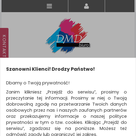
Szanowni Klienci! Drodzy Państwo!
Koszyk
produkt
(0)
Dbamy o Twoją prywatność!
Zanim klikniesz „Przejdź do serwisu”, prosimy o
KATEGORIE
przeczytanie tej informacji. Prosimy w niej o Twoją
dobrowolną zgodę na przetwarzanie Twoich danych
osobowych przez nas i naszych zaufanych partnerów
WSZYSTKIE KATEGORIE
oraz przekazujemy informacje o naszej polityce
prywatności w tym o tzw. cookies. Klikając „Przejdź do
FILTRY
Więcej
serwisu”, zgadzasz się na poniższe. Możesz też
odmówić zgody lub ograniczyć jej zakres.