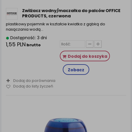
zamówienia na Państwa email lub wyświetlenie
Państwu prawidłowych informacji o promocjach czy
Zwilżacz wodny/maczałka do palców OFFICE
cenach indywidualnych, ważna jest Państwa
PRODUCTS, czerwona
wcześniejsza zgoda której udzieliliście podczas
plastikowy pojemnik w kształcie kwiatka z gąbką do
zakładania konta.
nasączania wodą…
Każda Państwa zgoda jest dobrowolna i można ją w
Dostępność: 3 dni
dowolnym momencie wycofać.
1,55 PLN
brutto
Polityka prywatności (rozwiń)
Dodaj do koszyka
Klauzula Informacyjna (rozwiń)
Lista Zaufanych Partnerów (rozwiń)
Zobacz
Dodaj do porównania
Dodaj do listy życzeń