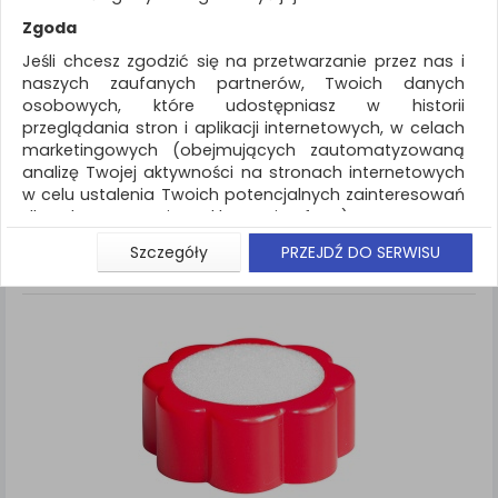
REKLAMA
Zgoda
AKTUALNOŚCI
Jeśli chcesz zgodzić się na przetwarzanie przez nas i
naszych zaufanych partnerów, Twoich danych
osobowych, które udostępniasz w historii
Drobne akcesoria biurowe
Maczałka
przeglądania stron i aplikacji internetowych, w celach
marketingowych (obejmujących zautomatyzowaną
ZNALEZIONYCH PRODUKTÓW: 3
Porównaj (
0
)
analizę Twojej aktywności na stronach internetowych
w celu ustalenia Twoich potencjalnych zainteresowań
Standardowe
Sortuj po
dla dostosowania reklamy i oferty), w tym na
Siatka
Lista
umieszczanie tzw. cookies na Twoich urządzeniach i
Szczegóły
PRZEJDŹ DO SERWISU
ich odczytywanie, kliknij przycisk „Przejdź do serwisu”.
Jeśli nie chcesz wyrazić zgody lub ograniczyć jej
zakres, kliknij „Szczegóły”, gdzie znajdziesz wszelkie
informacje o tym jak to zrobić . Te same informacje
znajdziesz także na podstronie z naszą polityką
prywatności obowiązującą od 25 maja 2018.
W przypadku użytkowników zalogowanych, aby
umożliwić prawidłową realizację Umowy z Państwem i
związane z tym prawidłowe działanie naszej strony
www, a w szczególności np. wysłanie potwierdzenia