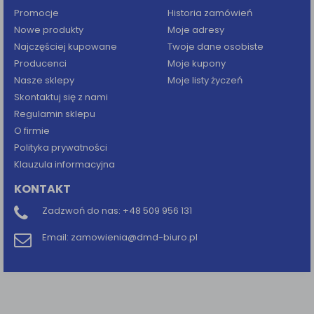
Promocje
Historia zamówień
Nowe produkty
Moje adresy
Najczęściej kupowane
Twoje dane osobiste
Producenci
Moje kupony
Nasze sklepy
Moje listy życzeń
Skontaktuj się z nami
Regulamin sklepu
O firmie
Polityka prywatności
Klauzula informacyjna
KONTAKT
Zadzwoń do nas:
+48 509 956 131
Email:
zamowienia@dmd-biuro.pl