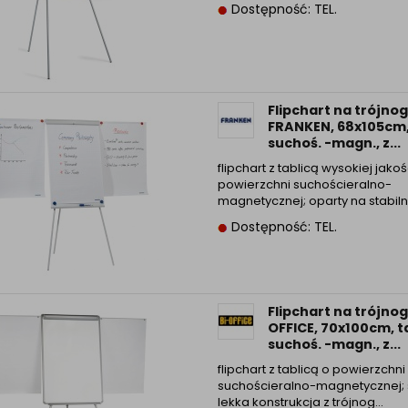
Dostępność: TEL.
Informacyjna (rozwiń)
ufanych Partnerów (rozwiń)
Flipchart na trójno
FRANKEN, 68x105cm,
suchoś. -magn., z...
flipchart z tablicą wysokiej jakoś
powierzchni suchościeralno-
magnetycznej; oparty na stabilny
Dostępność: TEL.
Flipchart na trójnog
OFFICE, 70x100cm, t
suchoś. -magn., z...
flipchart z tablicą o powierzchni
suchościeralno-magnetycznej; s
lekka konstrukcja z trójnog...