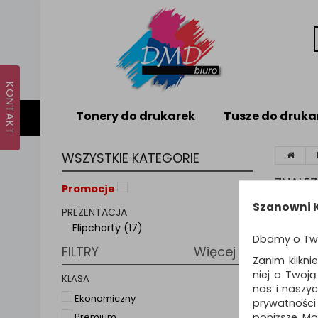
Tonery do drukarek
Tusze do druka
WSZYSTKIE KATEGORIE
ZNALE
Promocje
Szanowni K
PREZENTACJA
Sortuj p
Flipcharty (17)
Dbamy o Tw
FILTRY
Więcej
Zanim klikni
niej o Twoj
KLASA
nas i naszy
Ekonomiczny
prywatności
poniższe. Mo
Premium