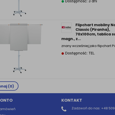
Dostępność: 3 dni
Flipchart mobilny N
Classic (Piranha),
70x100cm, tablica s
magn., z...
znany wcześniej jako flipchart 
Dostępność: TEL.
naj (
0
)
KONTO
KONTAKT
Zadzwoń do nas:
+48 509 
 zamówień