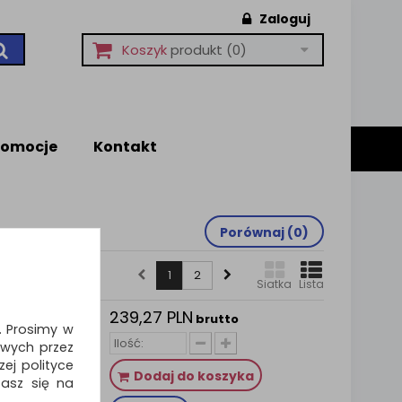
Zaloguj
Koszyk
produkt
(0)
romocje
Kontakt
Porównaj (
0
)
1
2
Siatka
Lista
239,27 PLN
gu
brutto
i. Prosimy w
wych przez
uchoś. -
ej polityce
Dodaj do koszyka
zasz się na