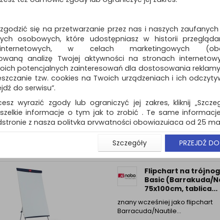
suchościeralno-magnetycznej
Dostępność: 3 dni
 zgodzić się na przetwarzanie przez nas i naszych zaufanych
ch osobowych, które udostępniasz w historii przeglądan
 internetowych, w celach marketingowych (obe
owaną analizę Twojej aktywności na stronach internetow
Flipchart na trójn
oich potencjalnych zainteresowań dla dostosowania reklamy i
Classic (Barrakuda)
zczanie tzw. cookies na Twoich urządzeniach i ich odczytywan
67,5x100cm, tablica
ejdź do serwisu”.
suchoś....
cesz wyrazić zgody lub ograniczyć jej zakres, kliknij „Szcze
znany wcześniej jako flipchart
Barracuda…
szelkie informacje o tym jak to zrobić . Te same informacje
stronie z naszą polityką prywatności obowiązującą od 25 maj
Dostępność: TEL.
u użytkowników zalogowanych, aby umożliwić prawidłową 
Szczegóły
PRZEJDŹ DO
stwem i związane z tym prawidłowe działanie naszej stro
ści np. wysłanie potwierdzenia zamówienia na Państwa
ie Państwu prawidłowych informacji o promocjach c
Flipchart na trójn
ch, ważna jest Państwa wcześniejsza zgoda której udzieliliś
Basic (Barrakuda/Na
onta.
75x100cm, tablica...
wa zgoda jest dobrowolna i można ją w dowolnym momenci
znany wcześniej jako flipchart
Barracuda/Nautile…
prywatności (rozwiń)