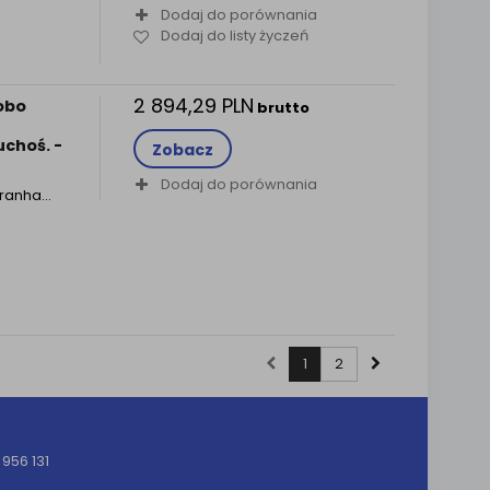
Dodaj do porównania
Dodaj do listy życzeń
2 894,29 PLN
obo
brutto
uchoś. -
Zobacz
Dodaj do porównania
Piranha…
1
2
956 131