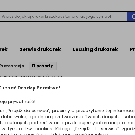
rek
Serwis drukarek
Leasing drukarek
P
Prezentacja
Flipcharty
ZIONYCH PRODUKTÓW: 17
lienci! Drodzy Państwo!
produktów
Pokaż
Standardowe
12
o
oją prywatność!
Flipchart na trójno
esz „Przejdź do serwisu”, prosimy o przeczytanie tej informacj
OFFICE PRODUCTS,
ą dobrowolną zgodę na przetwarzanie Twoich danych osobo
70x100cm, tablica s
ch zaufanych partnerów oraz przekazujemy informacje o nasz
magn.,...
 w tym o tzw. cookies. Klikając „Przejdź do serwisu”, zgad
flipchart z tablicą o powierzchni
żesz też odmówić zgody lub ograniczyć jej zakres.