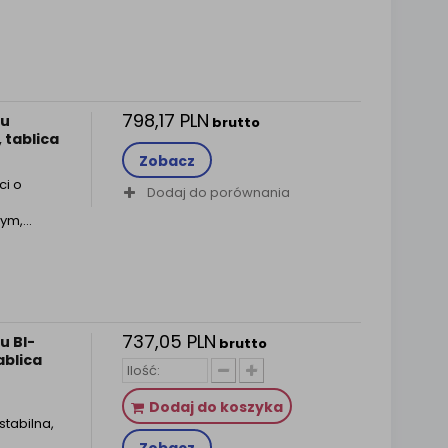
798,17 PLN
gu
brutto
 tablica
Zobacz
ci o
Dodaj do porównania
m,...
737,05 PLN
u BI-
brutto
ablica
Dodaj do koszyka
tabilna,