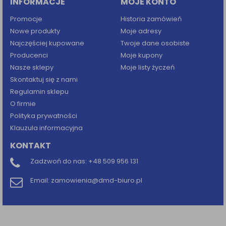
INFORMACJE
MOJE KONTO
Promocje
Historia zamówień
Nowe produkty
Moje adresy
Najczęściej kupowane
Twoje dane osobiste
Producenci
Moje kupony
Nasze sklepy
Moje listy życzeń
Skontaktuj się z nami
Regulamin sklepu
O firmie
Polityka prywatności
Klauzula informacyjna
KONTAKT
Zadzwoń do nas:
+48 509 956 131
Email:
zamowienia@dmd-biuro.pl