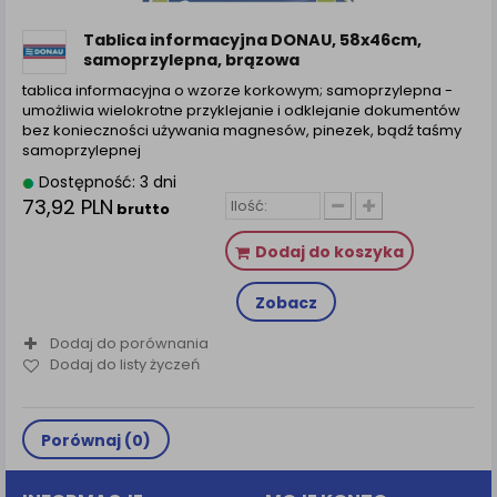
zamówienia na Państwa email lub wyświetlenie
Państwu prawidłowych informacji o promocjach czy
Tablica informacyjna DONAU, 58x46cm,
cenach indywidualnych, ważna jest Państwa
samoprzylepna, brązowa
wcześniejsza zgoda której udzieliliście podczas
tablica informacyjna o wzorze korkowym; samoprzylepna -
zakładania konta.
umożliwia wielokrotne przyklejanie i odklejanie dokumentów
Każda Państwa zgoda jest dobrowolna i można ją w
bez konieczności używania magnesów, pinezek, bądź taśmy
samoprzylepnej
dowolnym momencie wycofać.
Dostępność: 3 dni
Polityka prywatności (rozwiń)
73,92 PLN
brutto
Klauzula Informacyjna (rozwiń)
Lista Zaufanych Partnerów (rozwiń)
Dodaj do koszyka
Zobacz
Dodaj do porównania
Dodaj do listy życzeń
Porównaj (
0
)