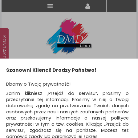
Szanowni Klienci! Drodzy Państwo!
Koszyk
produkt
(0)
Dbamy o Twoją prywatność!
Zanim klikniesz „Przejdź do serwisu”, prosimy o
KATEGORIE
przeczytanie tej informacji. Prosimy w niej o Twoją
dobrowolną zgodę na przetwarzanie Twoich danych
osobowych przez nas i naszych zaufanych partnerów
WSZYSTKIE KATEGORIE
oraz przekazujemy informacje o naszej polityce
prywatności w tym o tzw. cookies. Klikając „Przejdź do
FILTRY
Więcej
serwisu”, zgadzasz się na poniższe. Możesz też
odmówić zgody lub ograniczyć jej zakres.