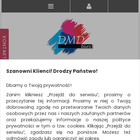
Szanowni Klienci! Drodzy Państwo!
Koszyk
produkt
(0)
Dbamy o Twoją prywatność!
Zanim klikniesz „Przejdź do serwisu”, prosimy o
KATEGORIE
przeczytanie tej informacji. Prosimy w niej o Twoją
dobrowolną zgodę na przetwarzanie Twoich danych
osobowych przez nas i naszych zaufanych partnerów
WSZYSTKIE KATEGORIE
oraz przekazujemy informacje o naszej polityce
prywatności w tym o tzw. cookies. Klikając „Przejdź do
FILTRY
Więcej
serwisu”, zgadzasz się na poniższe. Możesz też
odmówić zgody lub ograniczyć jej zakres.