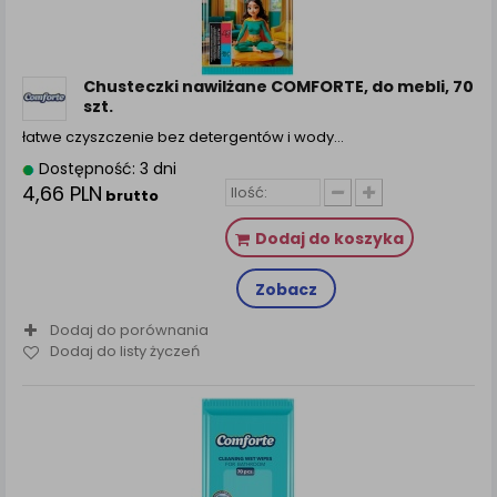
zamówienia na Państwa email lub wyświetlenie
Państwu prawidłowych informacji o promocjach czy
cenach indywidualnych, ważna jest Państwa
wcześniejsza zgoda której udzieliliście podczas
Chusteczki nawilżane COMFORTE, do mebli, 70
zakładania konta.
szt.
Każda Państwa zgoda jest dobrowolna i można ją w
łatwe czyszczenie bez detergentów i wody…
dowolnym momencie wycofać.
Dostępność: 3 dni
Polityka prywatności (rozwiń)
4,66 PLN
brutto
Klauzula Informacyjna (rozwiń)
Dodaj do koszyka
Lista Zaufanych Partnerów (rozwiń)
Zobacz
Dodaj do porównania
Dodaj do listy życzeń