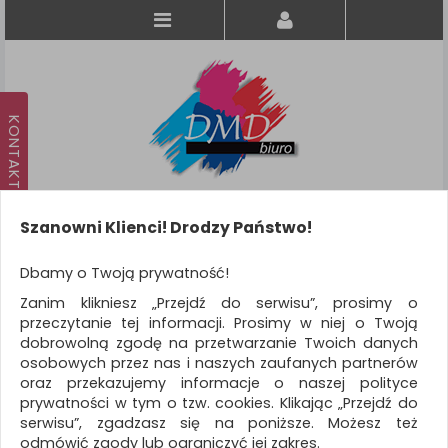
Szanowni Klienci! Drodzy Państwo!
Koszyk
produkt
(0)
Dbamy o Twoją prywatność!
Zanim klikniesz „Przejdź do serwisu”, prosimy o
KATEGORIE
przeczytanie tej informacji. Prosimy w niej o Twoją
dobrowolną zgodę na przetwarzanie Twoich danych
osobowych przez nas i naszych zaufanych partnerów
WSZYSTKIE KATEGORIE
oraz przekazujemy informacje o naszej polityce
prywatności w tym o tzw. cookies. Klikając „Przejdź do
FILTRY
Więcej
serwisu”, zgadzasz się na poniższe. Możesz też
odmówić zgody lub ograniczyć jej zakres.