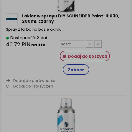
zamówienia na Państwa email lub wyświetlenie
Państwu prawidłowych informacji o promocjach czy
cenach indywidualnych, ważna jest Państwa
Lakier w sprayu DIY SCHNEIDER Paint-It 030,
wcześniejsza zgoda której udzieliliście podczas
200ml, czarny
zakładania konta.
Spray z farbą na bazie akrylu…
Każda Państwa zgoda jest dobrowolna i można ją w
Dostępność: 3 dni
dowolnym momencie wycofać.
46,72 PLN
brutto
Polityka prywatności (rozwiń)
Dodaj do koszyka
Klauzula Informacyjna (rozwiń)
Lista Zaufanych Partnerów (rozwiń)
Zobacz
Dodaj do porównania
Dodaj do listy życzeń