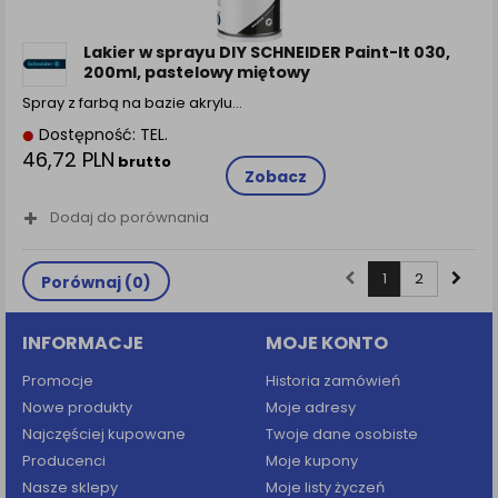
Lakier w sprayu DIY SCHNEIDER Paint-It 030,
200ml, pastelowy miętowy
Spray z farbą na bazie akrylu…
Dostępność: TEL.
46,72 PLN
brutto
Zobacz
Dodaj do porównania
1
2
Porównaj (
0
)
INFORMACJE
MOJE KONTO
Promocje
Historia zamówień
Nowe produkty
Moje adresy
Najczęściej kupowane
Twoje dane osobiste
Producenci
Moje kupony
Nasze sklepy
Moje listy życzeń