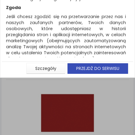
REKLAMA
Zgoda
AKTUALNOŚCI
Jeśli chcesz zgodzić się na przetwarzanie przez nas i
naszych zaufanych partnerów, Twoich danych
osobowych, które udostępniasz w historii
Artykuły szkolne
Papier
przeglądania stron i aplikacji internetowych, w celach
marketingowych (obejmujących zautomatyzowaną
ZNALEZIONYCH PRODUKTÓW: 1
Porównaj (
0
)
analizę Twojej aktywności na stronach internetowych
w celu ustalenia Twoich potencjalnych zainteresowań
Standardowe
Sortuj po
dla dostosowania reklamy i oferty), w tym na
Siatka
Lista
umieszczanie tzw. cookies na Twoich urządzeniach i
Szczegóły
PRZEJDŹ DO SERWISU
ich odczytywanie, kliknij przycisk „Przejdź do serwisu”.
Jeśli nie chcesz wyrazić zgody lub ograniczyć jej
zakres, kliknij „Szczegóły”, gdzie znajdziesz wszelkie
informacje o tym jak to zrobić . Te same informacje
znajdziesz także na podstronie z naszą polityką
prywatności obowiązującą od 25 maja 2018.
W przypadku użytkowników zalogowanych, aby
umożliwić prawidłową realizację Umowy z Państwem i
związane z tym prawidłowe działanie naszej strony
www, a w szczególności np. wysłanie potwierdzenia