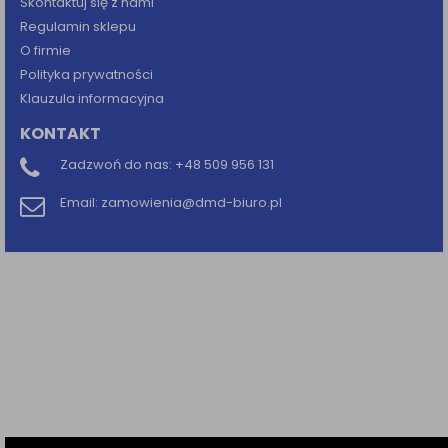
Skontaktuj się z nami
Regulamin sklepu
O firmie
Polityka prywatności
Klauzula informacyjna
KONTAKT
Zadzwoń do nas:
+48 509 956 131
Email:
zamowienia@dmd-biuro.pl